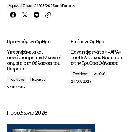
Λιμενικό Σώμα
24/03/2025
από
Portcity
Προηγούμενο Άρθρο
Επόμενο Άρθρο
Υπερηφάνεια και
Ξανά η φρεγάτα «ΨΑΡΑ»
συγκίνηση με την Ελληνική
του Πολεμικού Ναυτικού
σημαία στη θάλασσα του
στην Ερυθρά Θάλασσα
Πειραιά
Top News
Διεθνή
Top News
Πειραιάς
24/03/2025
24/03/2025
Ποσειδώνια 2026