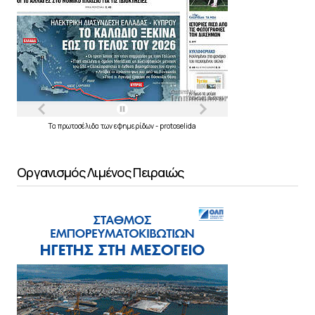
Τα
πρωτοσέλιδα
των
εφημερίδων
-
protoselida
Οργανισμός Λιμένος Πειραιώς