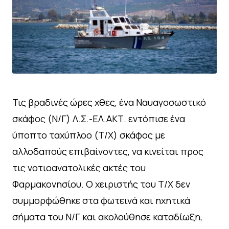
Τις βραδινές ώρες χθες, ένα Ναυαγοσωστικό
σκάφος (Ν/Γ) Λ.Σ.-ΕΛ.ΑΚΤ. εντόπισε ένα
ύποπτο ταχύπλοο (Τ/Χ) σκάφος με
αλλοδαπούς επιβαίνοντες, να κινείται προς
τις νοτιοανατολικές ακτές του
Φαρμακονησίου. Ο χειριστής του Τ/Χ δεν
συμμορφώθηκε στα φωτεινά και ηχητικά
σήματα του Ν/Γ και ακολούθησε καταδίωξη,