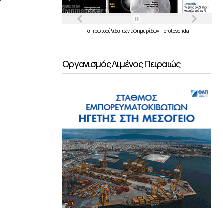
Τα
πρωτοσέλιδα
των
εφημερίδων
-
protoselida
Οργανισμός Λιμένος Πειραιώς