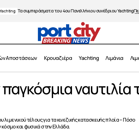
Τα συμπεράσματα του 4ου Πανελλήνιου συνέδριου Yachting
Πε
Yachting
ών Αποστάσεων
Κρουαζιέρα
Yachting
Λιμάνια
Λιμ
Σοκάρουν την παγκόσμια ναυτιλία τα μέτρα
 παγκόσμια ναυτιλία 
s
Ποντοπόρος
ου λιμενικού τέλους για τα κινεζικής κατασκευής πλοία – Πόσο
 κόσμο και φυσικά στην Ελλάδα.