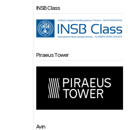
INSB Class
Piraeus Tower
Avin