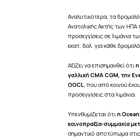
Αναλυτικότερα, τα δρομολ
Ανατολικής Ακτής των ΗΠΑ
προσεγγίσεις σε λιμάνια τω
εκατ. δολ. για κάθε δρομολό
Αξίζει να επισημανθεί ότι
η
γαλλική CMA CGM, την Eve
OOCL
, που από κοινού έχο
προσεγγίσεις στα λιμάνια.
Υπενθυμίζεται ότι
η Ocean 
κοινοπραξία-συμμαχία με
σημαντικό αποτύπωμα στις