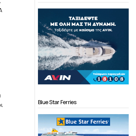
,
Α
α
Blue Star Ferries
οι