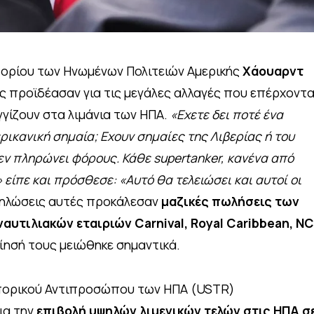
πορίου των Ηνωμένων Πολιτειών Αμερικής
Χάουαρντ
μας προϊδέασαν για τις μεγάλες αλλαγές που επέρχοντα
γγίζουν στα λιμάνια των ΗΠΑ.
«Εχετε δει ποτέ ένα
ρικανική σημαία; Εχουν σημαίες της Λιβερίας ή του
εν πληρώνει φόρους. Κάθε supertanker, κανένα από
είπε και πρόσθεσε: «Αυτό θα τελειώσει και αυτοί οι
ηλώσεις αυτές προκάλεσαν
μαζικές πωλήσεις των
αυτιλιακών εταιριών Carnival, Royal Caribbean, NC
ίησή τους μειώθηκε σημαντικά.
μπορικού Αντιπροσώπου των ΗΠΑ (USTR)
ια την
επιβολή υψηλών λιμενικών τελών στις ΗΠΑ σ