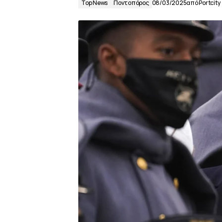
Top News
Ποντοπόρος
08/03/2025
από
Portcity