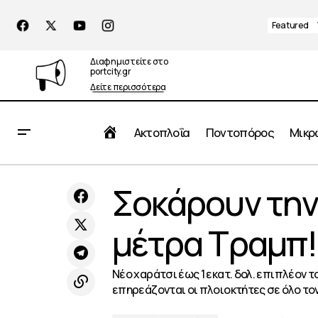
Featured
Διαφημιστείτε στο
portcity.gr
Δείτε περισσότερα
Αρχική
Ακτοπλοΐα
Ποντοπόρος
Μικρ
8 Μαρτίου: Ο Εμπορικός Σύλλογος
Σοκάρουν την
Top New
Πειραιώς για την «Ημέρα της Γυναίκας»
μέτρα Τραμπ!
Νέο χαράτσι έως 1 εκατ. δολ. επιπλέον τ
επηρεάζονται οι πλοιοκτήτες σε όλο τον