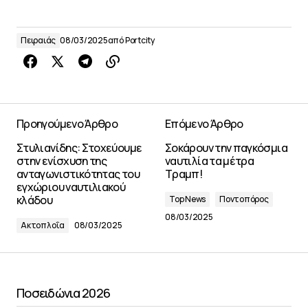
Πειραιάς
08/03/2025
από
Portcity
Προηγούμενο Άρθρο
Επόμενο Άρθρο
Στυλιανίδης: Στοχεύουμε
Σοκάρουν την παγκόσμια
στην ενίσχυση της
ναυτιλία τα μέτρα
ανταγωνιστικότητας του
Τραμπ!
εγχώριου ναυτιλιακού
κλάδου
Top News
Ποντοπόρος
08/03/2025
Ακτοπλοΐα
08/03/2025
Ποσειδώνια 2026