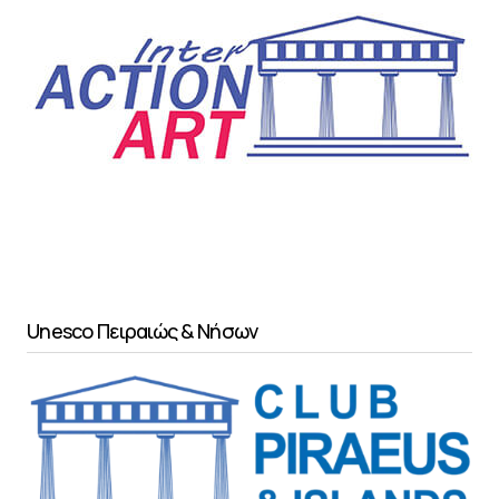
Unesco Πειραιώς & Νήσων