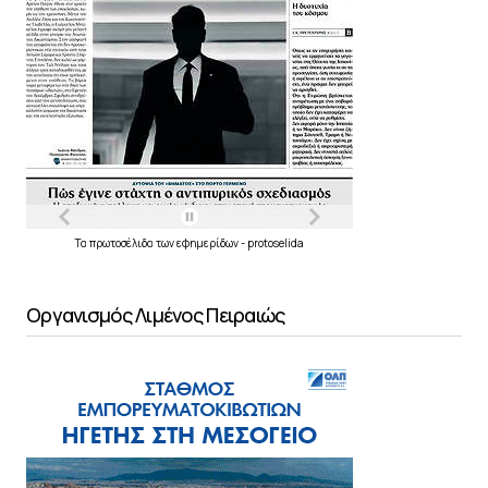
Τα
πρωτοσέλιδα
των
εφημερίδων
-
protoselida
Οργανισμός Λιμένος Πειραιώς