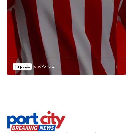
Πειραιάς
από
Portcity