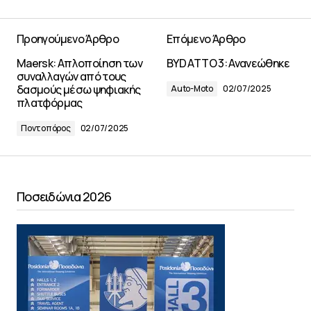
Προηγούμενο Άρθρο
Επόμενο Άρθρο
Maersk: Απλοποίηση των
BYD ATTO 3: Ανανεώθηκε
συναλλαγών από τους
δασμούς μέσω ψηφιακής
Auto-Moto
02/07/2025
πλατφόρμας
Ποντοπόρος
02/07/2025
Ποσειδώνια 2026