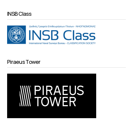
INSB Class
Piraeus Tower