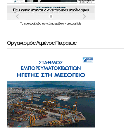
Τα
πρωτοσέλιδα
των
εφημερίδων
-
protoselida
Οργανισμός Λιμένος Πειραιώς