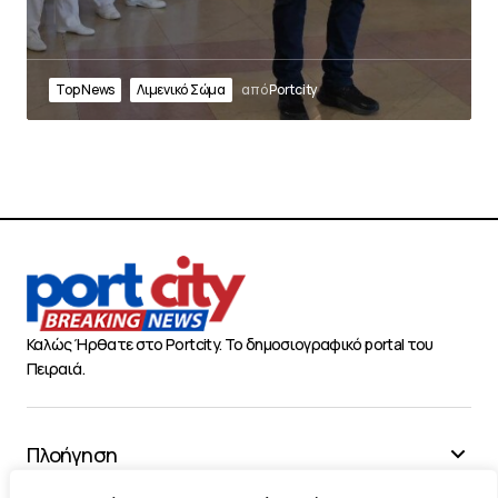
Top News
Λιμενικό Σώμα
από
Portcity
Καλώς Ήρθατε στο Portcity. Το δημοσιογραφικό portal του
Πειραιά.
Πλοήγηση
Χρήσιμα