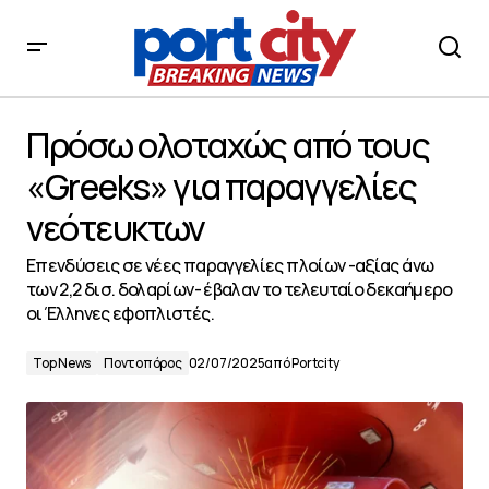
Πρόσω ολοταχώς από τους «Greeks» για παραγγελίες
νεότευκτων
Πρόσω ολοταχώς από τους
«Greeks» για παραγγελίες
νεότευκτων
Επενδύσεις σε νέες παραγγελίες πλοίων -αξίας άνω
των 2,2 δισ. δολαρίων- έβαλαν το τελευταίο δεκαήμερο
οι Έλληνες εφοπλιστές.
Top News
Ποντοπόρος
02/07/2025
από
Portcity