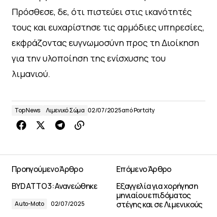
Πρόσθεσε, δε, ότι πιστεύει στις ικανότητές
τους και ευχαρίστησε τις αρμόδιες υπηρεσίες,
εκφράζοντας ευγνωμοσύνη προς τη Διοίκηση
για την υλοποίηση της ενίσχυσης του
λιμανιού.
Top News
Λιμενικό Σώμα
02/07/2025
από
Portcity
Προηγούμενο Άρθρο
Επόμενο Άρθρο
BYD ATTO 3: Ανανεώθηκε
Εξαγγελία για χορήγηση
μηνιαίου επιδόματος
στέγης και σε Λιμενικούς
Auto-Moto
02/07/2025