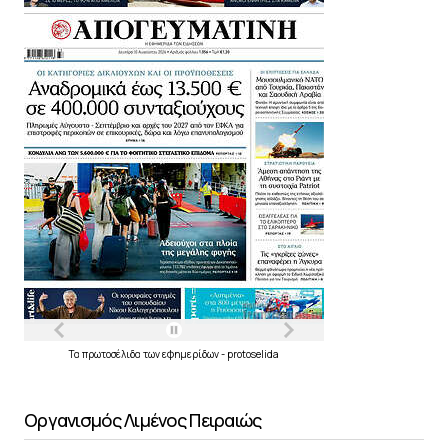
Τα
πρωτοσέλιδα
των
εφημερίδων
-
protoselida
Οργανισμός Λιμένος Πειραιώς