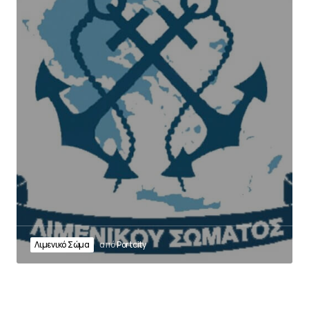
Λιμενικό Σώμα
από
Portcity