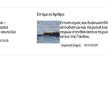
Επόμενο Άρθρο
xi –
Εντοπισμός και διάσωση 55
γασία
αλλοδαπών και περισυλλογ
 ναυτιλία
σορών στη θαλάσσια περιο
νότια της Γαύδου
11/2025
Λιμενικό Σώμα
12/11/2025