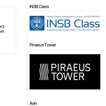
INSB Class
ή 3
χή
Piraeus Tower
Avin