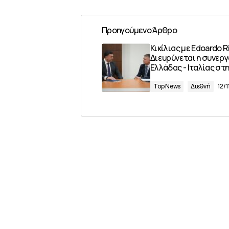
Προηγούμενο Άρθρο
Κικίλιας με Edoardo Ri
Διευρύνεται η συνερ
Ελλάδας - Ιταλίας στη
Top News
Διεθνή
12/