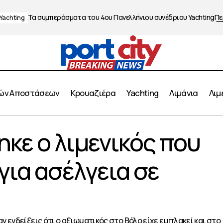
Τα συμπεράσματα του 4ου Πανελλήνιου συνέδριου Yachting
Πε
Yachting
ών Αποστάσεων
Κρουαζιέρα
Yachting
Λιμάνια
Λιμ
οφυλακίστηκε ο λιμενικός που κατηγορείται για ασέλγει
κε ο λιμενικός που
για ασέλγεια σε
 ενδείξεις ότι ο αξιωματικός στο Βόλο είχε εμπλακεί και στο