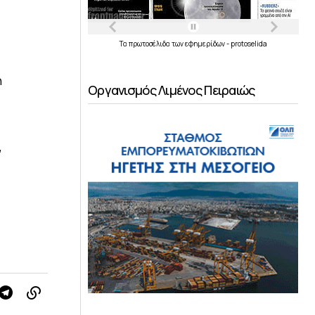
Τα
πρωτοσέλιδα
των
εφημερίδων
-
protoselida
η
Οργανισμός Λιμένος Πειραιώς
,