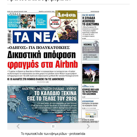
Τα
πρωτοσέλιδα
των
εφημερίδων
-
protoselida