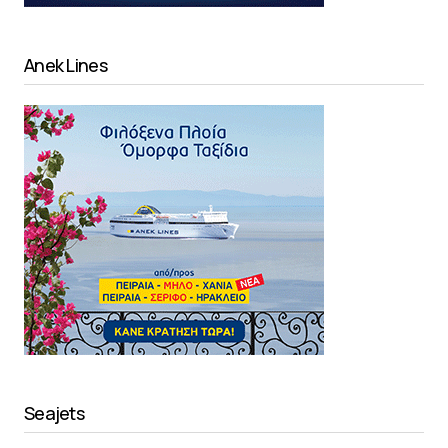
Anek Lines
Seajets