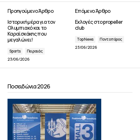
Προηγούμενο Άρθρο
Επόμενο Άρθρο
Ιστορική μέρα για τον
Εκλογές στο propeller
Ολυμπιακό και το
club
Καραϊσκάκης που
μεγαλώνει!
Top News
Ποντοπόρος
23/06/2026
Sports
Πειραιάς
23/06/2026
Ποσειδώνια 2026