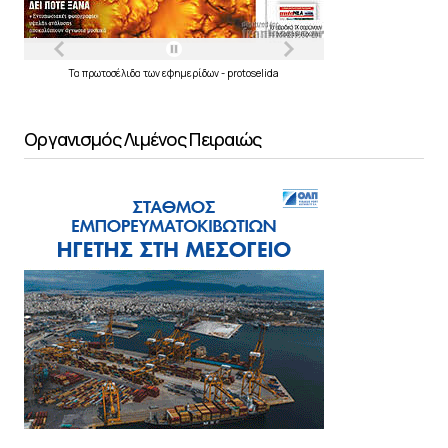
Τα
πρωτοσέλιδα
των
εφημερίδων
-
protoselida
Οργανισμός Λιμένος Πειραιώς