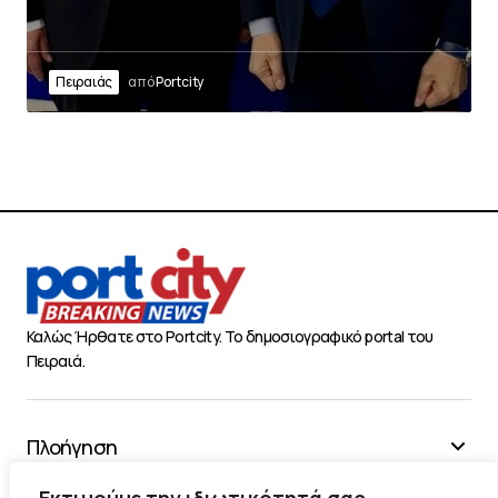
Πειραιάς
από
Portcity
Καλώς Ήρθατε στο Portcity. Το δημοσιογραφικό portal του
Πειραιά.
Πλοήγηση
Χρήσιμα