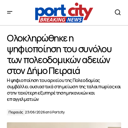
Ολοκληρώθηκε η ψηφιοποίηση του συνόλου των
πολεοδομικών αδειών στον Δήμο Πειραιά
Ολοκληρώθηκε η
ψηφιοποίηση του συνόλου
των πολεοδομικών αδειών
στον Δήμο Πειραιά
Η ψηφιοποίηση του αρχείου της Πολεοδομίας
συμβάλλει ουσιαστικά στη μείωση της ταλαιπωρίας και
στην ταχύτερη εξυπηρέτηση μηχανικών και
επαγγελματιών
Πειραιάς
23/06/2026
από
Portcity