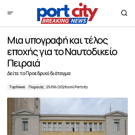
Μια υπογραφή και τέλος εποχής για το Ναυτοδικείο
Πειραιά
Μια υπογραφή και τέλος
εποχής για το Ναυτοδικείο
Πειραιά
Δείτε το Προεδρικό διάταγμα
Top News
Πειραιάς
25/06/2026
από
Portcity