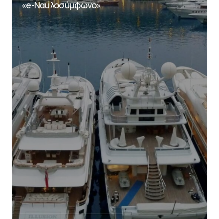
«e-Ναυλοσύμφωνο»