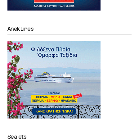
Anek Lines
Seajets