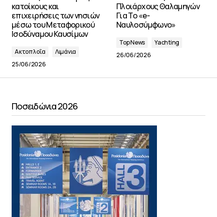
κατοίκους και
Πλοιάρχους Θαλαμηγών
επιχειρήσεις των νησιών
Για Το «e-
μέσω του Μεταφορικού
Ναυλοσύμφωνο»
Ισοδύναμου Καυσίμων
Top News
Yachting
Ακτοπλοΐα
Λιμάνια
26/06/2026
25/06/2026
Ποσειδώνια 2026