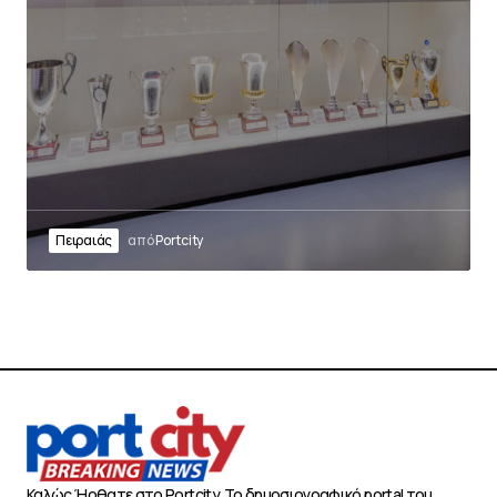
Πειραιάς
από
Portcity
Καλώς Ήρθατε στο Portcity. Το δημοσιογραφικό portal του