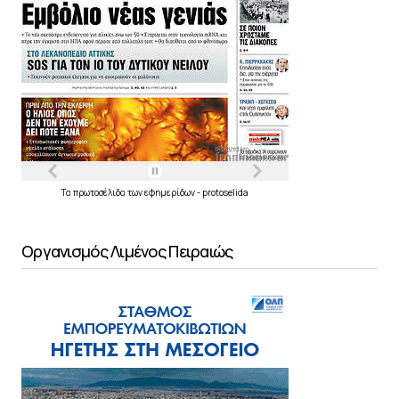
Τα
πρωτοσέλιδα
των
εφημερίδων
-
protoselida
Οργανισμός Λιμένος Πειραιώς