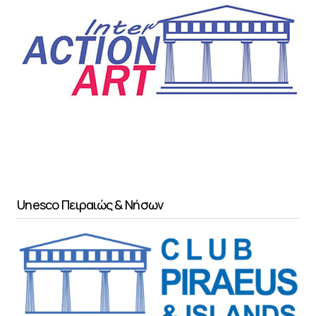
Unesco Πειραιώς & Νήσων