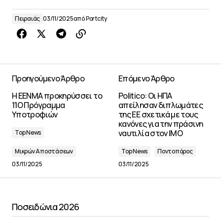
Πειραιάς
03/11/2025
από
Portcity
Προηγούμενο Άρθρο
Επόμενο Άρθρο
Η ΕΕΝΜΑ προκηρύσσει το
Politico: Οι ΗΠΑ
11Ο Πρόγραμμα
απείλησαν διπλωμάτες
Υποτροφιών
της ΕΕ σχετικά με τους
κανόνες για την πράσινη
ναυτιλία στον ΙΜΟ
Top News
Μικρών Αποστάσεων
Top News
Ποντοπόρος
03/11/2025
03/11/2025
Ποσειδώνια 2026