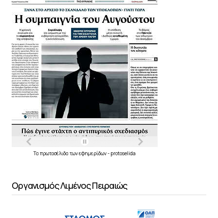
Τα
πρωτοσέλιδα
των
εφημερίδων
-
protoselida
Οργανισμός Λιμένος Πειραιώς