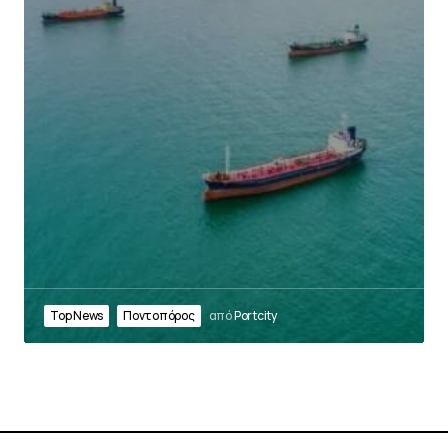
Top News
Ποντοπόρος
από
Portcity