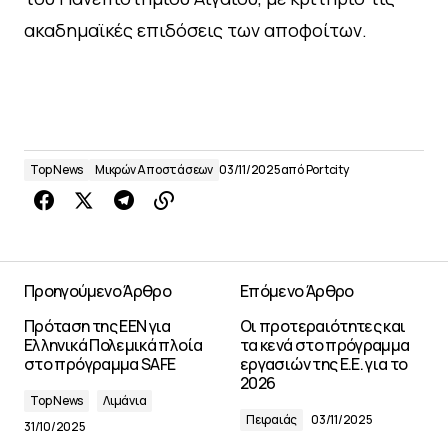
ακαδημαϊκές επιδόσεις των αποφοίτων.
Top News
Μικρών Αποστάσεων
03/11/2025
από
Portcity
Προηγούμενο Άρθρο
Επόμενο Άρθρο
Πρόταση της ΕΕΝ για
Οι προτεραιότητες και
Ελληνικά Πολεμικά πλοία
τα κενά στο πρόγραμμα
στο πρόγραμμα SAFE
εργασιών της Ε.Ε. για το
2026
Top News
Λιμάνια
Πειραιάς
03/11/2025
31/10/2025