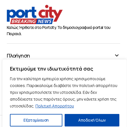
Καλώς Ήρθατε στο Portcity. Το δημοσιογραφικό portal του
Πειραιά.
Πλοήγηση
Χρήσιμα
Εκτιμούμε την ιδιωτικότητά σας
Διάφορα
Για την καλύτερη εμπειρία χρήσης χρησιμοποιούμε
cookies. Παρακαλούμε διαβάστε την πολιτική απορρήτου
πριν χρησιμοποιήσετε την ιστοσελίδα. Εάν δεν
Ακολουθήστε μας
αποδέχεστε τους παρόντες όρους, μην κάνετε χρήση της
ιστοσελίδας.
Πολιτική Απορρήτου
Εξατομίκευση
Αποδοχή Όλων
Πολιτική Απορρήτου
Πολιτική Cookies
Επικοινωνία
© 2025 |
Κατασκευή Blog