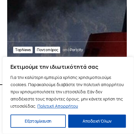
Top News
Ποντοπόρος
από
Portcity
Εκτιμούμε την ιδιωτικότητά σας
Για την καλύτερη εμπειρία χρήσης χρησιμοποιούμε
cookies. Παρακαλούμε διαβάστε την πολιτική απορρήτου
πριν χρησιμοποιήσετε την ιστοσελίδα. Εάν δεν
αποδέχεστε τους παρόντες όρους, μην κάνετε χρήση της
ιστοσελίδας.
Πολιτική Απορρήτου
Καλώς Ήρθατε στο Portcity. Το δημοσιογραφικό portal του
Εξατομίκευση
Αποδοχή Όλων
Πειραιά.