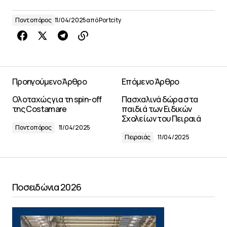
Ποντοπόρος
11/04/2025
από
Portcity
Προηγούμενο Άρθρο
Επόμενο Άρθρο
Ολοταχώς για τη spin-off
Πασχαλινά δώρα στα
της Costamare
παιδιά των Ειδικών
Σχολείων του Πειραιά
Ποντοπόρος
11/04/2025
Πειραιάς
11/04/2025
Ποσειδώνια 2026