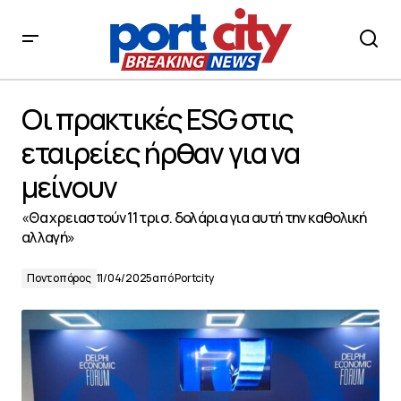
Οι πρακτικές ESG στις εταιρείες ήρθαν για να μείνουν
Οι πρακτικές ESG στις
εταιρείες ήρθαν για να
μείνουν
«Θα χρειαστούν 11 τρισ. δολάρια για αυτή την καθολική
αλλαγή»
Ποντοπόρος
11/04/2025
από
Portcity