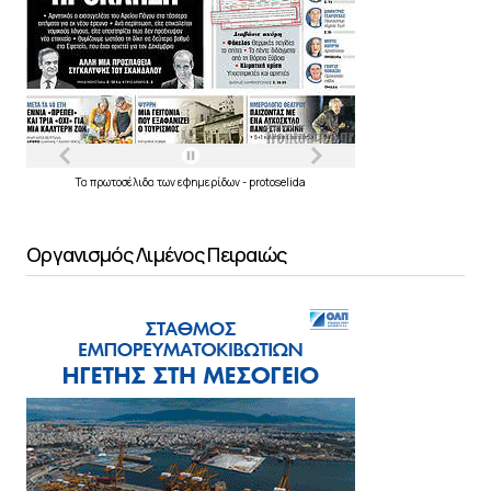
Τα
πρωτοσέλιδα
των
εφημερίδων
-
protoselida
Οργανισμός Λιμένος Πειραιώς