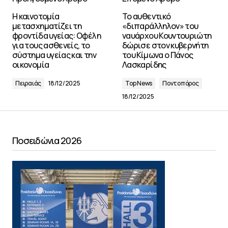
Η καινοτομία
Το αυθεντικό
μετασχηματίζει τη
«διπαράλληλον» του
φροντίδα υγείας: Οφέλη
ναυάρχου Κουντουριώτη
για τους ασθενείς, το
δώρισε στον κυβερνήτη
σύστημα υγείας και την
του Κίμωνα ο Πάνος
οικονομία
Λασκαρίδης
Πειραιάς
18/12/2025
Top News
Ποντοπόρος
18/12/2025
Ποσειδώνια 2026