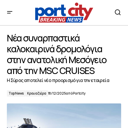
Νέα συναρπαστικά καλοκαιρινά δρομολόγια στην
ανατολική Μεσόγειο από την MSC CRUISES
Νέα συναρπαστικά
καλοκαιρινά δρομολόγια
στην ανατολική Μεσόγειο
από την MSC CRUISES
Η Σύρος αποτελεί νέο προορισμό για την εταιρεία
Top News
Κρουαζιέρα
18/12/2025
από
Portcity