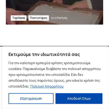
Top News
Ποντοπόρος
από
Portcity
Εκτιμούμε την ιδιωτικότητά σας
Για την καλύτερη εμπειρία χρήσης χρησιμοποιούμε
cookies. Παρακαλούμε διαβάστε την πολιτική απορρήτου
Καλώς Ήρθατε στο Portcity. Το δημοσιογραφικό portal του
πριν χρησιμοποιήσετε την ιστοσελίδα. Εάν δεν
Πειραιά.
αποδέχεστε τους παρόντες όρους, μην κάνετε χρήση της
ιστοσελίδας.
Πολιτική Απορρήτου
Πλοήγηση
Εξατομίκευση
Αποδοχή Όλων
Χρήσιμα