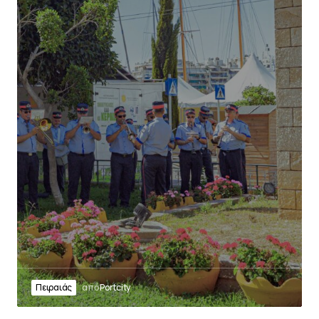
Πειραιάς
από
Portcity