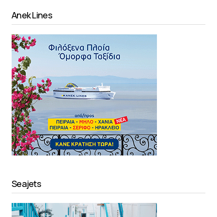
Anek Lines
Seajets