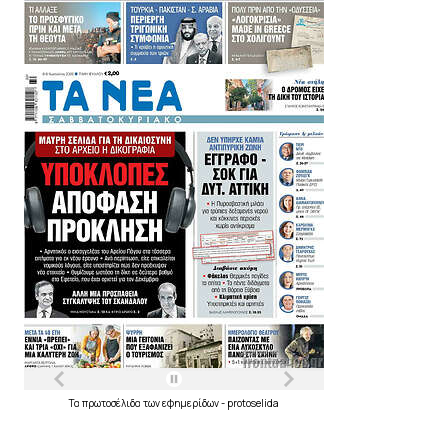
Τα
πρωτοσέλιδα
των
εφημερίδων
-
protoselida