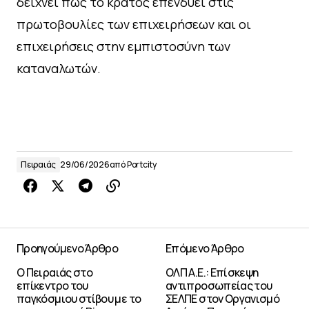
δείχνει πως το κράτος επενδύει στις
πρωτοβουλίες των επιχειρήσεων και οι
επιχειρήσεις στην εμπιστοσύνη των
καταναλωτών.
Πειραιάς
29/06/2026
από
Portcity
Προηγούμενο Άρθρο
Επόμενο Άρθρο
Ο Πειραιάς στο
ΟΛΠ Α.Ε.: Επίσκεψη
επίκεντρο του
αντιπροσωπείας του
παγκόσμιου στίβου με το
ΣΕΛΠΕ στον Οργανισμό