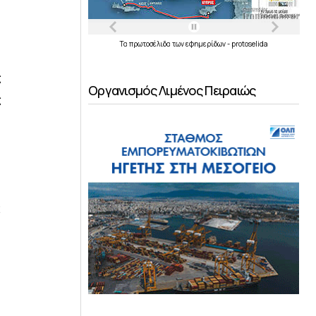
Τα
πρωτοσέλιδα
των
εφημερίδων
-
protoselida
ς
Οργανισμός Λιμένος Πειραιώς
ς
2