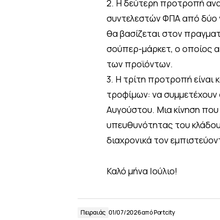
2. Η δεύτερη προτροπή αν
συντελεστών ΦΠΑ από δύο ν
θα βασίζεται στον πραγμα
σούπερ-μάρκετ, ο οποίος α
των προϊόντων.
3. Η τρίτη προτροπή είναι
τροφίμων: να συμμετέχουν
Αυγούστου. Μια κίνηση που
υπευθυνότητας του κλάδου
διαχρονικά τον εμπιστεύοντ
Καλό μήνα Ιούλιο!
Πειραιάς
01/07/2026
από
Portcity