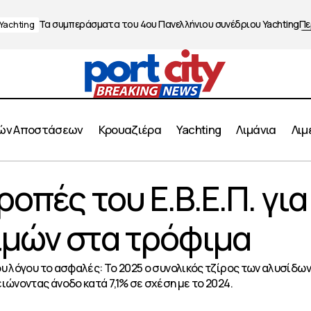
Τα συμπεράσματα του 4ου Πανελλήνιου συνέδριου Yachting
Πε
Yachting
ών Αποστάσεων
Κρουαζιέρα
Yachting
Λιμάνια
Λιμ
 τρεις προτροπές του Ε.Β.Ε.Π. για τη μείωση των τιμών 
ροπές του Ε.Β.Ε.Π. για
ιμών στα τρόφιμα
υ λόγου το ασφαλές: Το 2025 ο συνολικός τζίρος των αλυσίδων
ιώνοντας άνοδο κατά 7,1% σε σχέση με το 2024.