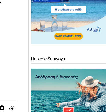
ν
Hellenic Seaways