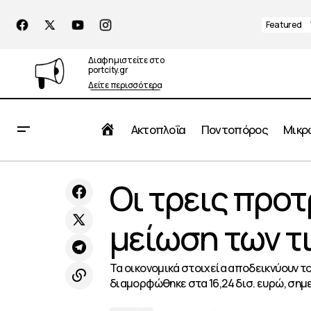
Featured
Διαφημιστείτε στο
portcity.gr
Δείτε περισσότερα
Αρχική
Ακτοπλοΐα
Ποντοπόρος
Μικρ
Πανεπιστήμιο Πειραιώς: Νέος
Οι
Οι τρεις προτ
Πρύτανης ο Καθηγητής Δημοσθένης
Πειραιάς
Κυριαζής
μείωση των τ
Τα οικονομικά στοιχεία αποδεικνύουν το
διαμορφώθηκε στα 16,24 δισ. ευρώ, σημε