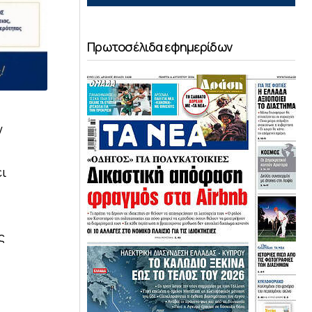
Πρωτοσέλιδα εφημερίδων
ν
ει
ς