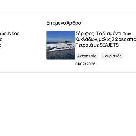
Επόμενο Άρθρο
ώς: Νέος
Σέριφος: Το διαμάντι των
ς
Κυκλάδων, μόλις 2 ώρες απ
ς
Πειραιά με SEAJETS
Ακτοπλοΐα
Τουρισμός
01/07/2026