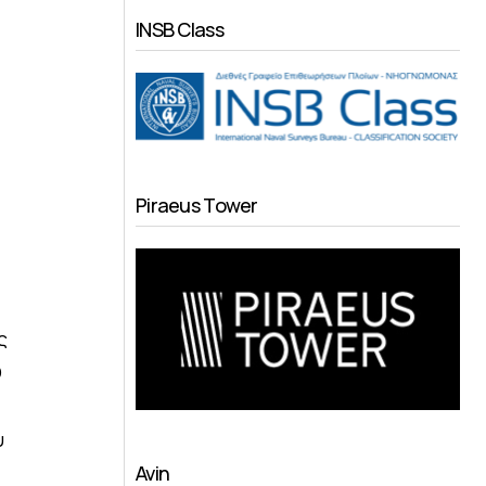
INSB Class
Piraeus Tower
ς
Ο
υ
Avin