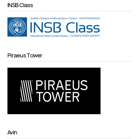
INSB Class
Piraeus Tower
Avin