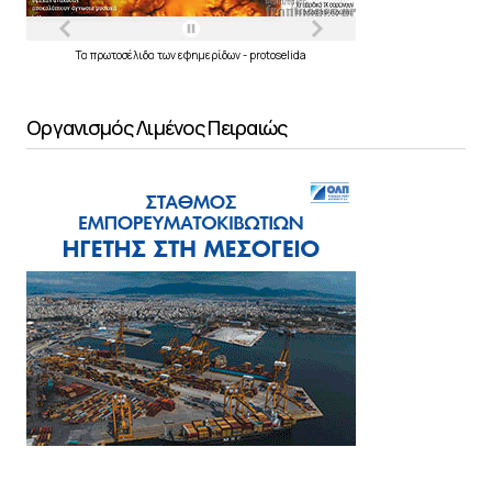
Τα
πρωτοσέλιδα
των
εφημερίδων
-
protoselida
Οργανισμός Λιμένος Πειραιώς