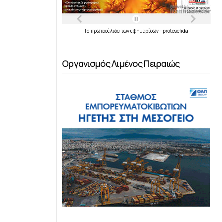
Τα
πρωτοσέλιδα
των
εφημερίδων
-
protoselida
Οργανισμός Λιμένος Πειραιώς