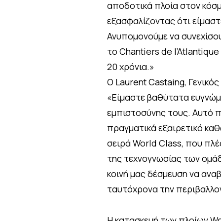
αποδοτικά πλοία στον κόσμ
εξασφαλίζοντας ότι είμαστε
Ανυπομονούμε να συνεχίσου
το Chantiers de l’Atlantiq
20 χρόνια.»
Ο Laurent Castaing, Γενικός
«Είμαστε βαθύτατα ευγνώμο
εμπιστοσύνης τους. Αυτό π
πραγματικά εξαιρετικό καθ
σειρά World Class, που πλέ
της τεχνογνωσίας των ομάδ
κοινή μας δέσμευση να αν
ταυτόχρονα την περιβαλλο
Η κατασκευή των πλοίων Worl