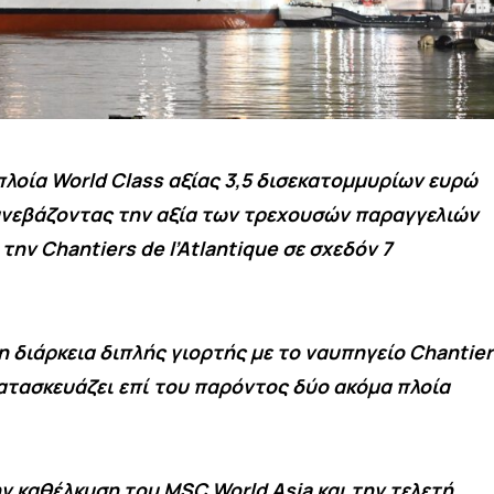
πλοία World Class αξίας 3,5 δισεκατομμυρίων ευρώ
ανεβάζοντας την αξία των τρεχουσών παραγγελιών
 την Chantiers de l’Atlantique σε σχεδόν 7
η διάρκεια διπλής γιορτής με τo ναυπηγείο Chantier
 κατασκευάζει επί του παρόντος δύο ακόμα πλοία
ν καθέλκυση του MSC World Asia και την τελετή