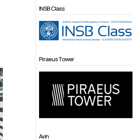
INSB Class
Piraeus Tower
Avin