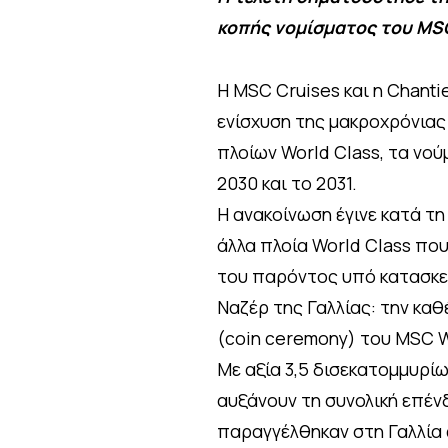
κοπής νομίσματος του MSC
Η MSC Cruises και η Chanti
ενίσχυση της μακροχρόνιας
πλοίων World Class, τα νού
2030 και το 2031.
Η ανακοίνωση έγινε κατά τη
άλλα πλοία World Class που
του παρόντος υπό κατασκευή
Ναζέρ της Γαλλίας: την καθ
(coin ceremony) του MSC Wo
Με αξία 3,5 δισεκατομμυρί
αυξάνουν τη συνολική επέν
παραγγέλθηκαν στη Γαλλία 