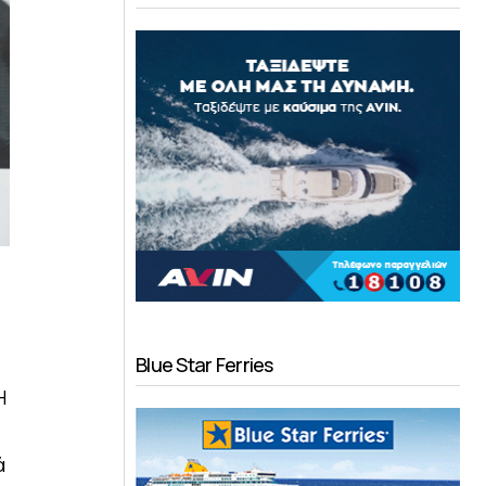
Blue Star Ferries
Η
ά