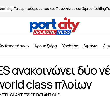
Τα συμπεράσματα του 4ου Πανελλήνιου συνέδριου Yachting
Πε
Yachting
ών Αποστάσεων
Κρουαζιέρα
Yachting
Λιμάνια
Λιμ
Η MSC CRUISES ανακοινώνει δύο νέες παραγγελίες wor
S ανακοινώνει δύο ν
έρα
orld class πλοίων
Ε ΤΗ CHANTIERS DE L’ATLANTIQUE