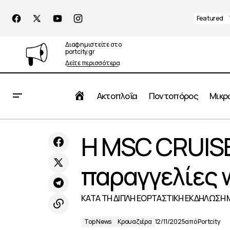
Featured
Διαφημιστείτε στο
portcity.gr
Δείτε περισσότερα
Αρχική
Ακτοπλοΐα
Ποντοπόρος
Μικρ
Νέες Προκλήσεις στις Επιθεωρήσεις
Η MSC CRUISE
Top News
Κρουαζι
Πλοίων
παραγγελίες w
ΚΑΤΑ ΤΗ ΔΙΠΛΗ ΕΟΡΤΑΣΤΙΚΗ ΕΚΔΗΛΩΣΗ Μ
Top News
Κρουαζιέρα
12/11/2025
από
Portcity