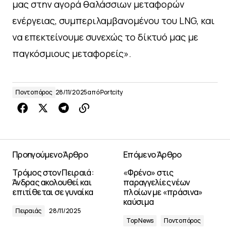
μας στην αγορά θαλάσσιων μεταφορών
ενέργειας, συμπεριλαμβανομένου του LNG, και
να επεκτείνουμε συνεχώς το δίκτυό μας με
παγκόσμιους μεταφορείς».
Ποντοπόρος
28/11/2025
από
Portcity
Προηγούμενο Άρθρο
Επόμενο Άρθρο
Τρόμος στον Πειραιά:
«Φρένο» στις
Άνδρας ακολουθεί και
παραγγελίες νέων
επιτίθεται σε γυναίκα
πλοίων με «πράσινα»
καύσιμα
Πειραιάς
28/11/2025
Top News
Ποντοπόρος