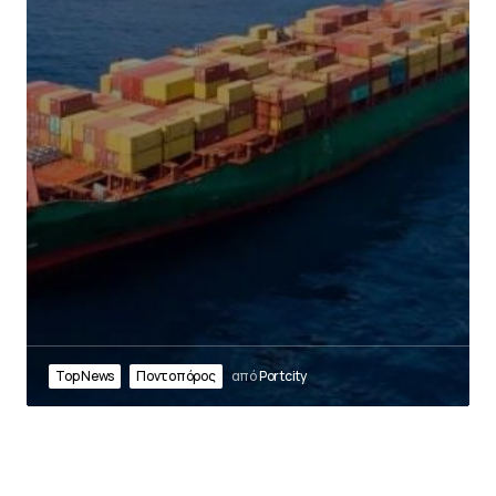
Top News
Ποντοπόρος
από
Portcity