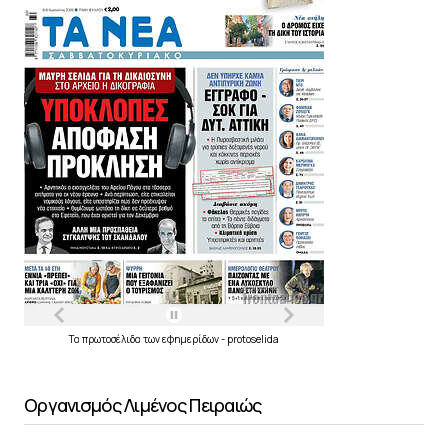
Τα
πρωτοσέλιδα
των
εφημερίδων
-
protoselida
Οργανισμός Λιμένος Πειραιώς