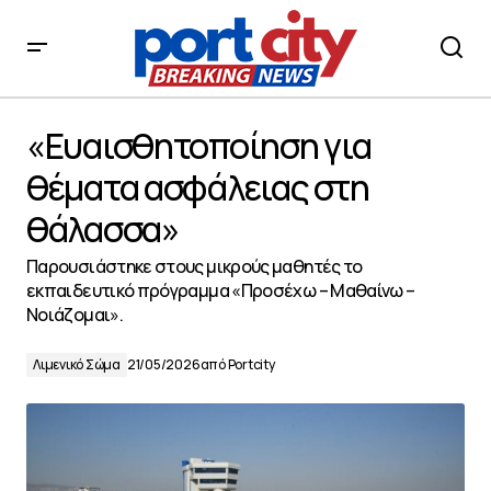
«Ευαισθητοποίηση για θέματα ασφάλειας στη
θάλασσα»
«Ευαισθητοποίηση για
θέματα ασφάλειας στη
θάλασσα»
Παρουσιάστηκε στους μικρούς μαθητές το
εκπαιδευτικό πρόγραμμα «Προσέχω – Μαθαίνω –
Νοιάζομαι».
Λιμενικό Σώμα
21/05/2026
από
Portcity