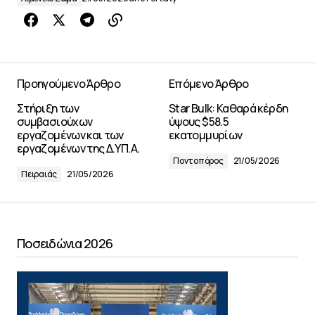
Προηγούμενο Άρθρο
Επόμενο Άρθρο
Στήριξη των
Star Bulk: Καθαρά κέρδη
συμβασιούχων
ύψους $58.5
εργαζομένων και των
εκατομμυρίων
εργαζομένων της Δ.ΥΠ.Α.
Ποντοπόρος
21/05/2026
Πειραιάς
21/05/2026
Ποσειδώνια 2026