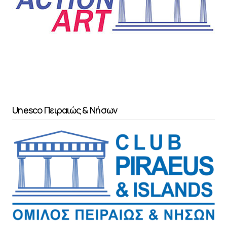
Unesco Πειραιώς & Νήσων