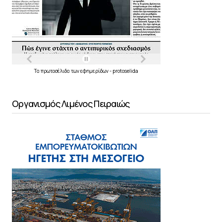
Τα
πρωτοσέλιδα
των
εφημερίδων
-
protoselida
Οργανισμός Λιμένος Πειραιώς