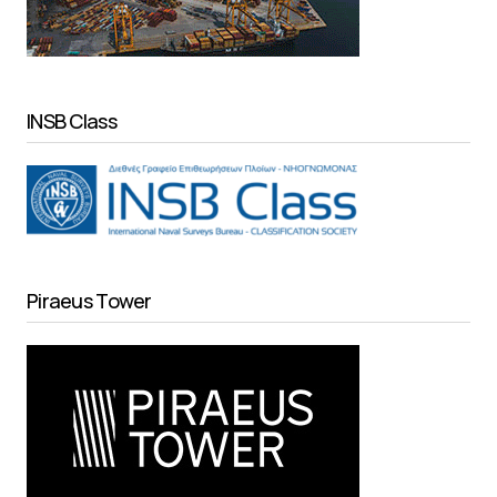
INSB Class
Piraeus Tower