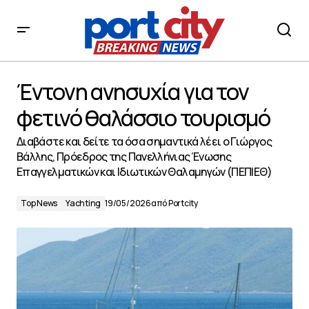
Έντονη ανησυχία για τον φετινό θαλάσσιο τουρισμό
Έντονη ανησυχία για τον
φετινό θαλάσσιο τουρισμό
Διαβάστε και δείτε τα όσα σημαντικά λέει ο Γιώργος
Βάλλης, Πρόεδρος της Πανελλήνιας Ένωσης
Επαγγελματικών και Ιδιωτικών Θαλαμηγών (ΠΕΠΙΕΘ)
Top News
Yachting
19/05/2026
από
Portcity