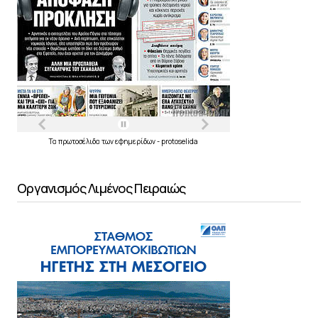
Τα
πρωτοσέλιδα
των
εφημερίδων
-
protoselida
Οργανισμός Λιμένος Πειραιώς