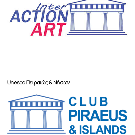
Unesco Πειραιώς & Νήσων