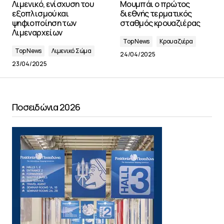
Λιμενικό, ενίσχυση του
Μουμπάι ο πρώτος
εξοπλισμού και
διεθνής τερματικός
ψηφιοποίηση των
σταθμός κρουαζιέρας
Λιμεναρχείων
Top News
Κρουαζιέρα
Top News
Λιμενικό Σώμα
24/04/2025
23/04/2025
Ποσειδώνια 2026