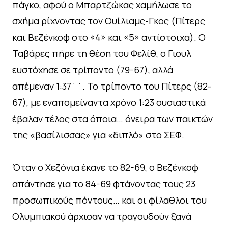
πάγκο, αφού ο Μπαρτζώκας χαμήλωσε το
σχήμα ρίχνοντας τον Ουίλιαμς-Γκος (Πίτερς
και Βεζένκοφ στο «4» και «5» αντίστοιχα). Ο
Ταβάρες πήρε τη θέση του Φελίθ, ο Γιουλ
ευστόχησε σε τρίποντο (79-67), αλλά
απέμεναν 1:37΄΄. Το τρίποντο του Πίτερς (82-
67), με εναπομείναντα χρόνο 1:23 ουσιαστικά
έβαλαν τέλος στα όποια… όνειρα των παικτών
της «βασίλισσας» για «διπλό» στο ΣΕΦ.
Όταν ο Χεζόνια έκανε το 82-69, ο Βεζένκοφ
απάντησε για το 84-69 φτάνοντας τους 23
προσωπικούς πόντους… και οι φίλαθλοι του
Ολυμπιακού άρχισαν να τραγουδούν ξανά