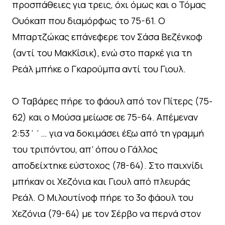
προσπάθειες για τρεις, όχι όμως και ο Τόμας
Ουόκαπ που διαμόρφως το 75-61. Ο
Μπαρτζώκας επάνεφερε τον Σάσα Βεζένκοφ
(αντί του ΜακΚίσικ), ενώ στο παρκέ για τη
Ρεάλ μπήκε ο Γκαρούμπα αντί του Γιουλ.
Ο Ταβάρες πήρε το φάουλ από τον Πίτερς (75-
62) και ο Μούσα μείωσε σε 75-64. Απέμεναν
2:53΄΄… για να δοκιμάσει έξω από τη γραμμή
του τριπόντου, απ’ όπου ο Γάλλος
αποδείχτηκε εύστοχος (78-64). Στο παιχνίδι
μπήκαν οι Χεζόνια και Γιουλ από πλευράς
Ρεάλ. Ο Μιλουτίνοφ πήρε το 3ο φάουλ του
Χεζόνια (79-64) με τον Σέρβο να περνά στον