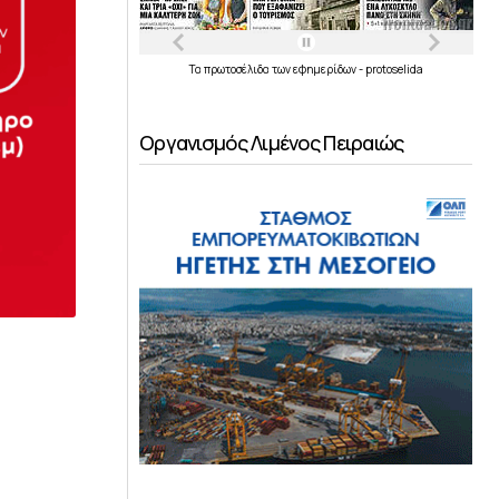
Τα
πρωτοσέλιδα
των
εφημερίδων
-
protoselida
Οργανισμός Λιμένος Πειραιώς