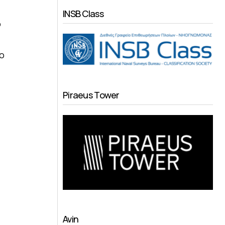
INSB Class
ο
ο
Piraeus Tower
,
Avin