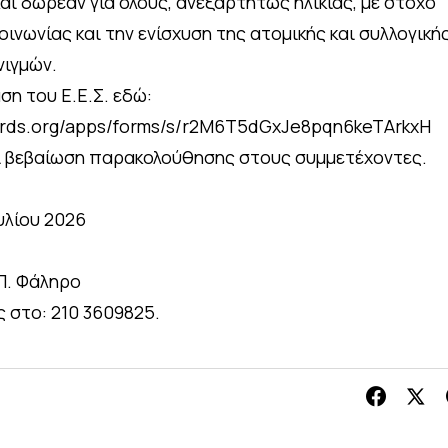
και δωρεάν για όλους, ανεξαρτήτως ηλικίας, με στόχο
ινωνίας και την ενίσχυση της ατομικής και συλλογική
νιγμών.
η του Ε.Ε.Σ. εδώ:
guards.org/apps/forms/s/r2M6T5dGxJe8pqn6keTArkxH
εί βεβαίωση παρακολούθησης στους συμμετέχοντες.
υλίου 2026
Π. Φάληρο
 στο: 210 3609825.