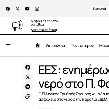
Featured
Διαφημιστείτε στο
portcity.gr
Δείτε περισσότερα
Αρχική
Ακτοπλοΐα
Ποντοπόρος
Μικρ
4 εκατ. ευρώ για τη στήριξη της
ΕΕΣ: ενημέρω
Πειρ
επιχειρηματικότητας στον Πειραιά
νερό στο Π. 
Ο Ελληνικός Ερυθρός Σταυρός και ο Δήμ
ασφάλεια στο νερό στην παραλία ΕΔΕΜ