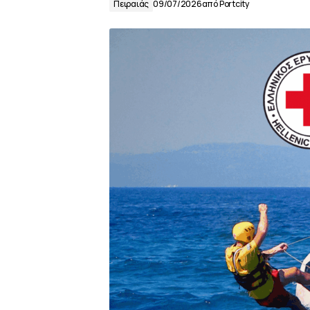
Πειραιάς
09/07/2026
από
Portcity