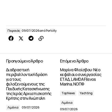
Πειραιάς
09/07/2026
από
Portcity
Προηγούμενο Άρθρο
Επόμενο Άρθρο
Διαδραστική
Μαρίνα Φλοίσβου: Νέο
περιβαλλοντική δράση
κεφάλαιο συνεργασίας
για τους
ΕΤΑΔ, LAMDA Flisvos
φιλοξενούμενους της
Marina, ΝΟΠΦ
Παιδικής Κατασκήνωσης
της Ιεράς Αρχιεπισκοπής
Top News
Yachting
Κρήτης στην Ανώπολη
Λιμάνια
Λιμάνια
09/07/2026
09/07/2026