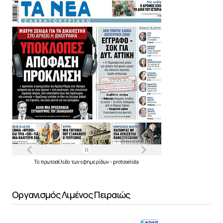
Τα
πρωτοσέλιδα
των
εφημερίδων
-
protoselida
Οργανισμός Λιμένος Πειραιώς