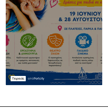
Πειραιάς
από
Portcity