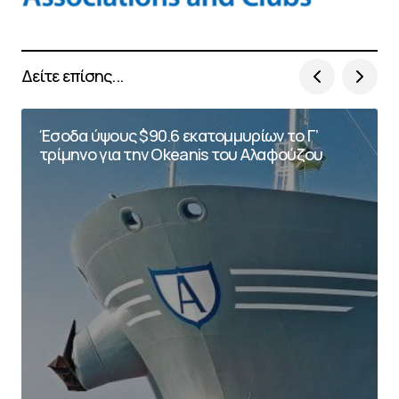
Δείτε επίσης...
Έσοδα ύψους $90.6 εκατομμυρίων το Γ’
τρίμηνο για την Okeanis του Αλαφούζου