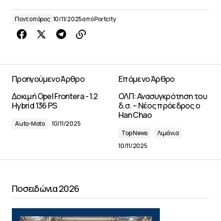
Ποντοπόρος
10/11/2025
από
Portcity
Προηγούμενο Άρθρο
Επόμενο Άρθρο
Δοκιμή Opel Frontera - 1.2
ΟΛΠ: Ανασυγκρότηση του
Hybrid 136 PS
δ.σ. – Νέος πρόεδρος ο
Han Chao
Auto-Moto
10/11/2025
Top News
Λιμάνια
10/11/2025
Ποσειδώνια 2026