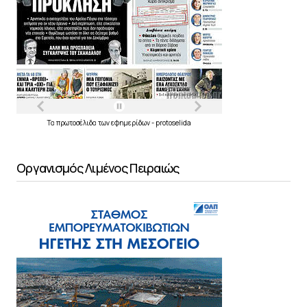
Τα
πρωτοσέλιδα
των
εφημερίδων
-
protoselida
Οργανισμός Λιμένος Πειραιώς