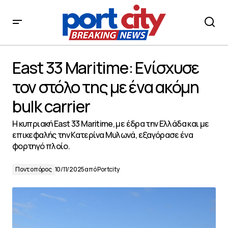
East 33 Maritime: Ενίσχυσε τον στόλο της με ένα ακόμη
bulk carrier
East 33 Maritime: Ενίσχυσε
τον στόλο της με ένα ακόμη
bulk carrier
Η κυπριακή East 33 Maritime, με έδρα την Ελλάδα και με
επικεφαλής την Κατερίνα Μυλωνά, εξαγόρασε ένα
φορτηγό πλοίο.
Ποντοπόρος
10/11/2025
από
Portcity