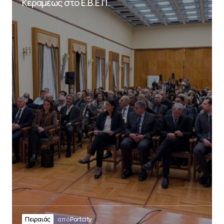
Κεραμέως στο Ε.Β.Ε.Π.
Πειραιάς
από
Portcity