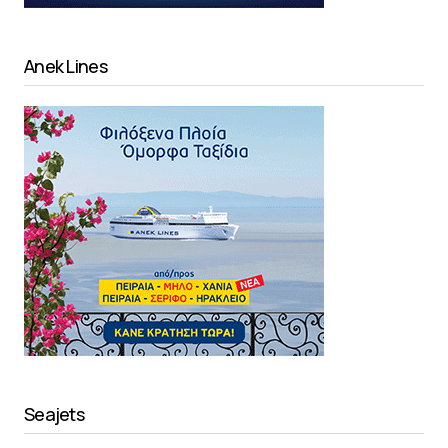
Anek Lines
Seajets