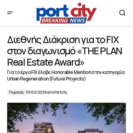
Διεθνής Διάκριση για το FIX στον διαγωνισμό «THE PLAN
Real Estate Award»
Διεθνής Διάκριση για το FIX
στον διαγωνισμό «THE PLAN
Real Estate Award»
Για το έργο FIX έλαβε Honorable Mention στην κατηγορία
Urban Regeneration (Future Projects)
Πειραιάς
05/02/2026
από
Portcity