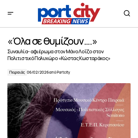
«Όλα σε θυμίζουν….»
«Όλα σε θυμίζουν….»
Συναυλία- αφιέρωμα στον Μάνο Λοΐζο στον
Πολιτιστικό Πολυχώρο «Κώστας Κωσταράκος»
Πειραιάς
06/02/2026
από
Portcity