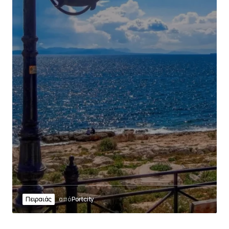
Πειραιάς
από
Portcity