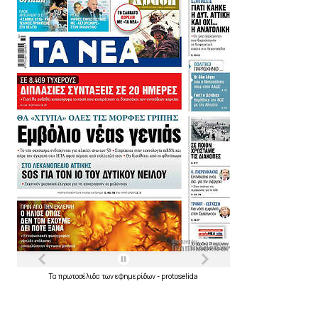
Τα
πρωτοσέλιδα
των
εφημερίδων
-
protoselida