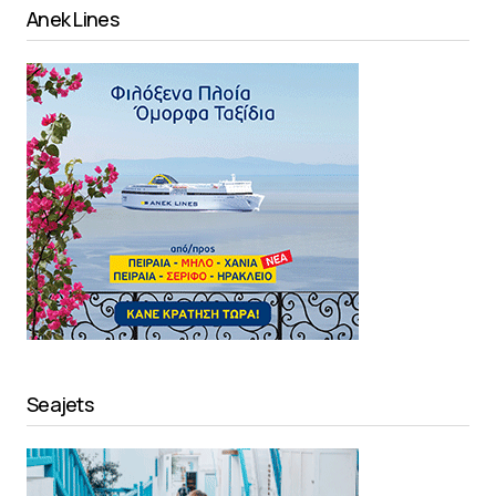
Anek Lines
Seajets