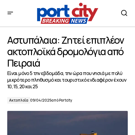
Αστυπάλαια: Ζητεί επιπλέον ακτοπλοϊκά δρομολόγια
από Πειραιά
Αστυπάλαια: Ζητεί επιπλέον
ακτοπλοϊκά δρομολόγια από
Πειραιά
Είναι μόνο 5 την εβδομάδα, την ώρα που νησιά με πολύ
μικρότερο πληθυσμό και τουριστικό ενδιαφέρον έχουν
10, 15, 20 και 25
Ακτοπλοΐα
09/04/2025
από
Portcity