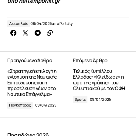
από naftemporiki.gr
Ακτοπλοΐα
09/04/2025
από
Portcity
Προηγούμενο Άρθρο
Επόμενο Άρθρο
«Στρατηγική επιλογή η
Τελικός Κυπέλλου
ενίσχυση της Ναυτικής
Ελλάδας: «Κλείδωσε» η
Εκπαίδευσης και η
ώρα της «μάχης» του
προσέλκυση νέων στο
Ολυμπιακού με τον ΟΦΗ
Ναυτικό Επάγγελμα»
Sports
09/04/2025
Ποντοπόρος
09/04/2025
Ποσειδώνια 2026