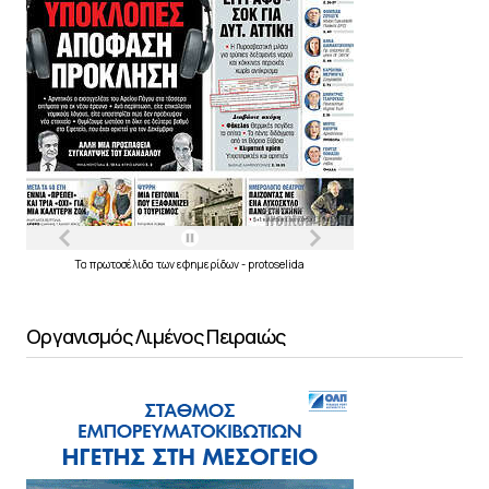
Τα
πρωτοσέλιδα
των
εφημερίδων
-
protoselida
Οργανισμός Λιμένος Πειραιώς