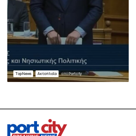
Top News
Ακτοπλοΐα
από
Portcity