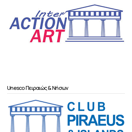
Unesco Πειραιώς & Νήσων