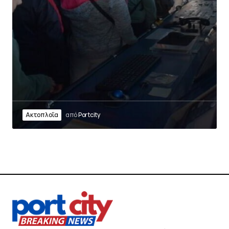
Ακτοπλοΐα
από
Portcity