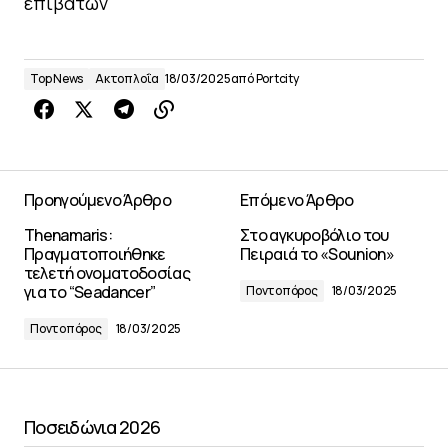
επιβατών
Top News
Ακτοπλοΐα
18/03/2025
από
Portcity
Προηγούμενο Άρθρο
Επόμενο Άρθρο
Thenamaris:
Στο αγκυροβόλιο του
Πραγματοποιήθηκε
Πειραιά το «Sounion»
τελετή ονοματοδοσίας
για το “Seadancer”
Ποντοπόρος
18/03/2025
Ποντοπόρος
18/03/2025
Ποσειδώνια 2026