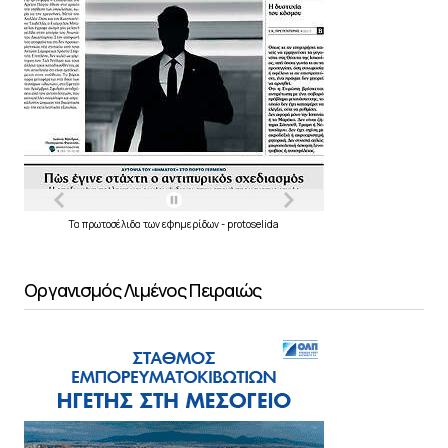
Τα
πρωτοσέλιδα
των
εφημερίδων
-
protoselida
Οργανισμός Λιμένος Πειραιώς