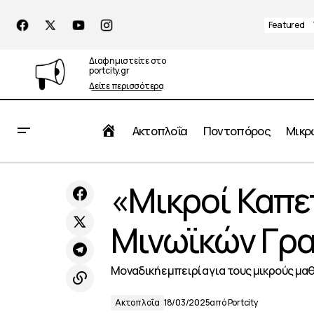
Featured
Διαφημιστείτε στο
portcity.gr
Δείτε περισσότερα
Αρχική
Ακτοπλοΐα
Ποντοπόρος
Μικρ
Αυγερινοπούλου: Πρέπει να
«Μικροί Καπε
αποσοβήσουμε τον κίνδυνο από το
Ακ
λεοντόψαρο στη Μεσόγειο
Μινωϊκών Γρ
Μοναδική εμπειρία για τους μικρούς μα
Ακτοπλοΐα
18/03/2025
από
Portcity