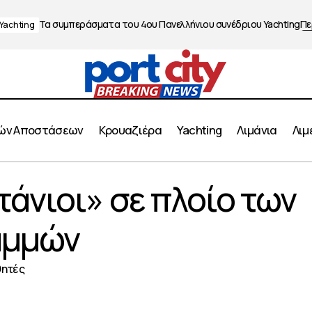
Τα συμπεράσματα του 4ου Πανελλήνιου συνέδριου Yachting
Πε
Yachting
ών Αποστάσεων
Κρουαζιέρα
Yachting
Λιμάνια
Λιμ
«Μικροί Καπετάνιοι» σε πλοίο των Μινωϊκών Γραμ
τάνιοι» σε πλοίο των
τοπλοΐα
αμμών
θητές