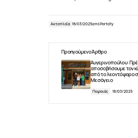
Ακτοπλοΐα
18/03/2025
από
Portcity
Προηγούμενο Άρθρο
Αυγερινοπούλου: Πρέ
αποσοβήσουμε τον κ
από το λεοντόψαρο 
Μεσόγειο
Πειραιάς
18/03/2025