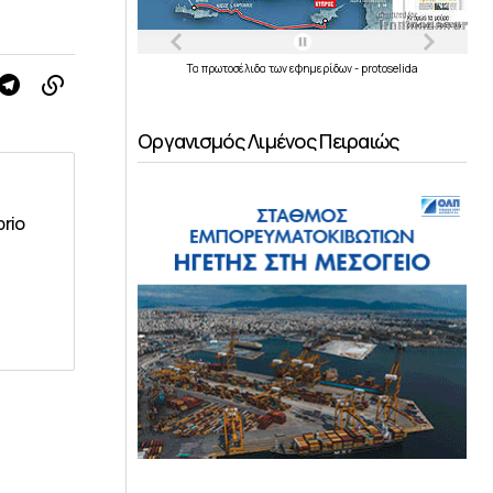
Τα
πρωτοσέλιδα
των
εφημερίδων
-
protoselida
Οργανισμός Λιμένος Πειραιώς
brio