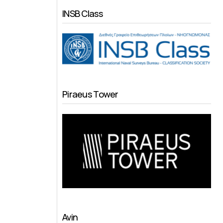
INSB Class
Piraeus Tower
Avin