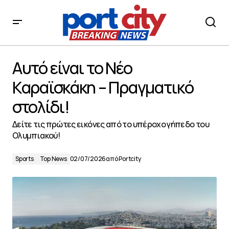
Αυτό είναι το Νέο Καραϊσκάκη – Πραγματικό στολίδι!
Αυτό είναι το Νέο
Καραϊσκάκη – Πραγματικό
στολίδι!
Δείτε τις πρώτες εικόνες από το υπέροχο γήπεδο του
Ολυμπιακού!
Sports
Top News
02/07/2026
από
Portcity