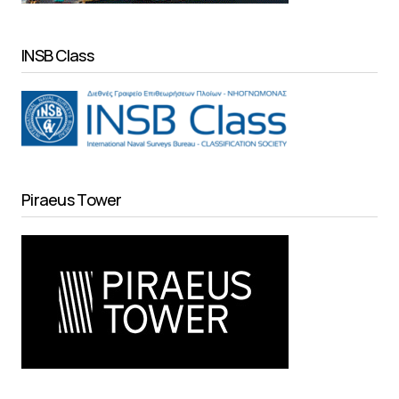
INSB Class
Piraeus Tower