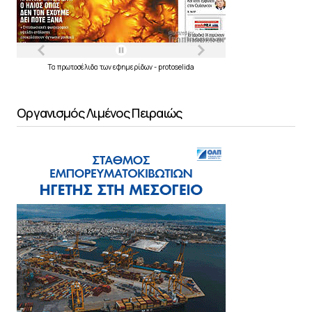
Τα
πρωτοσέλιδα
των
εφημερίδων
-
protoselida
Οργανισμός Λιμένος Πειραιώς