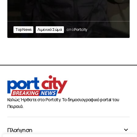
Top News
Λιμενικό Σώμα
από
Portcity
Καλώς Ήρθατε στο Portcity. Το δημοσιογραφικό portal του
Πειραιά.
Πλοήγηση