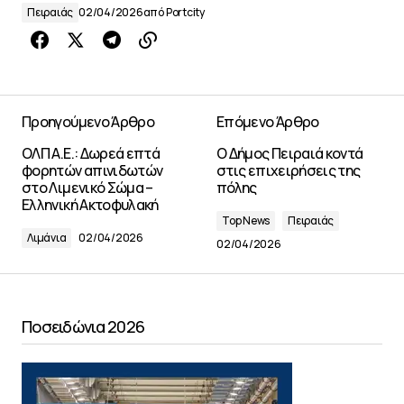
Πειραιάς
02/04/2026
από
Portcity
Προηγούμενο Άρθρο
Επόμενο Άρθρο
ΟΛΠ A.E.: Δωρεά επτά
Ο Δήμος Πειραιά κοντά
φορητών απινιδωτών
στις επιχειρήσεις της
στο Λιμενικό Σώμα –
πόλης
Ελληνική Ακτοφυλακή
Top News
Πειραιάς
Λιμάνια
02/04/2026
02/04/2026
Ποσειδώνια 2026