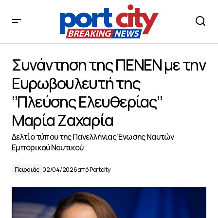
Συνάντηση της ΠΕΝΕΝ με την Ευρωβουλευτή της
‘’Πλεύσης Ελευθερίας’’ Μαρία Ζαχαρία
Συνάντηση της ΠΕΝΕΝ με την
Ευρωβουλευτή της
‘’Πλεύσης Ελευθερίας’’
Μαρία Ζαχαρία
Δελτίο τύπου της Πανελλήνιας Ένωσης Ναυτών
Εμπορικού Ναυτικού
Πειραιάς
02/04/2026
από
Portcity