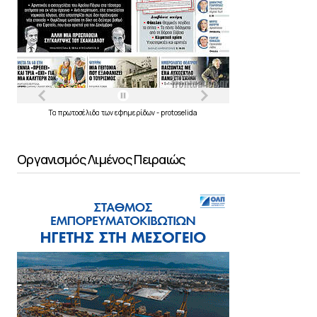
Τα
πρωτοσέλιδα
των
εφημερίδων
-
protoselida
Οργανισμός Λιμένος Πειραιώς