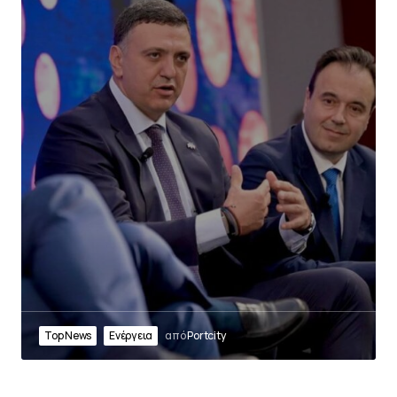
Top News
Ενέργεια
από
Portcity