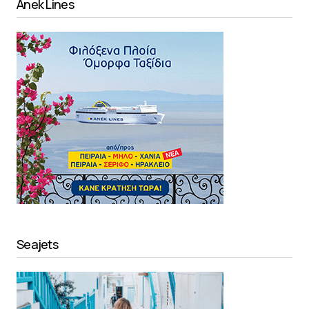
Anek Lines
Seajets