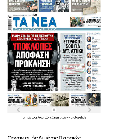
Τα
πρωτοσέλιδα
των
εφημερίδων
-
protoselida
Οργανισμός Λιμένος Πειραιώς