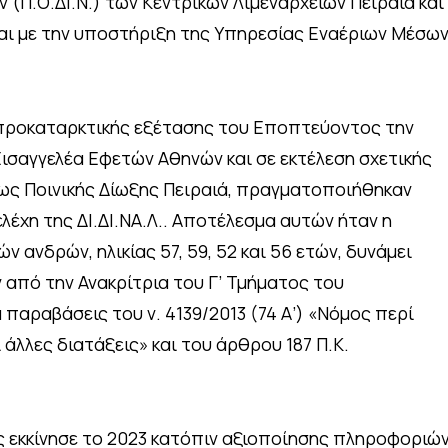
(Π.Ο.ΔΙ.Ν.) των Κεντρικών Λιμεναρχείων Πειραιά και
αι με την υποστήριξη της Υπηρεσίας Εναέριων Μέσω
 προκαταρκτικής εξέτασης του Εποπτεύοντος την
σαγγελέα Εφετών Αθηνών και σε εκτέλεση σχετικής
ως Ποινικής Δίωξης Πειραιά, πραγματοποιήθηκαν
λέχη της ΔΙ.ΔΙ.ΝΑ.Λ.. Αποτέλεσμα αυτών ήταν η
ανδρών, ηλικίας 57, 59, 52 και 56 ετών, δυνάμει
από την Ανακρίτρια του Γ’ Τμήματος του
 παραβάσεις του ν. 4139/2013 (74 Α’) «Νόμος περί
άλλες διατάξεις» και του άρθρου 187 Π.Κ.
 εκκίνησε το 2023 κατόπιν αξιοποίησης πληροφοριώ