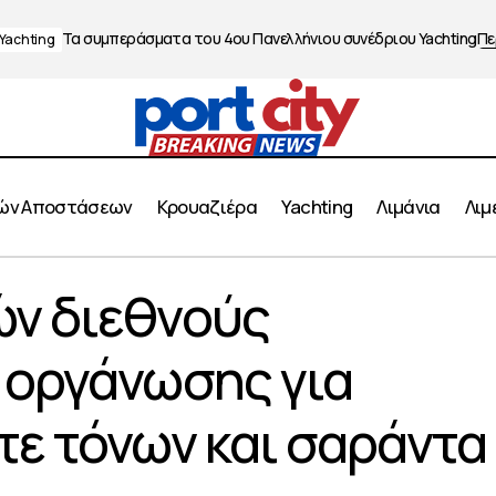
Τα συμπεράσματα του 4ου Πανελλήνιου συνέδριου Yachting
Πε
Yachting
ών Αποστάσεων
Κρουαζιέρα
Yachting
Λιμάνια
Λιμ
ύλληψη μελών διεθνούς εγκληματικής οργάνωσης για ει
ών διεθνούς
όνων και σαράντα κιλών κοκαΐνης
 οργάνωσης για
τε τόνων και σαράντα