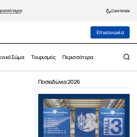
ρισσότερα
Dark Mode
Επικοινωνία
Επικοινωνία
ενικό Σώμα
Τουρισμός
Περισσότερα
σαγωγή πέντε
«Γίνε ο γονιός που θέλεις να είσαι»
Ποσειδώνια 2026