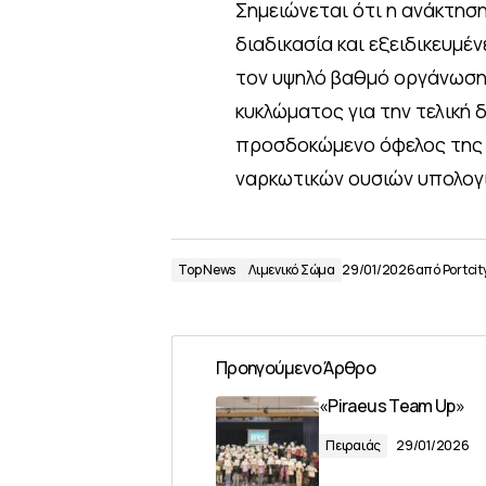
Σημειώνεται ότι η ανάκτησ
διαδικασία και εξειδικευμέ
τον υψηλό βαθμό οργάνωσης
κυκλώματος για την τελική
προσδοκώμενο όφελος της 
ναρκωτικών ουσιών υπολογί
Top News
Λιμενικό Σώμα
29/01/2026
από
Portcit
Προηγούμενο Άρθρο
«Piraeus Team Up»
Πειραιάς
29/01/2026