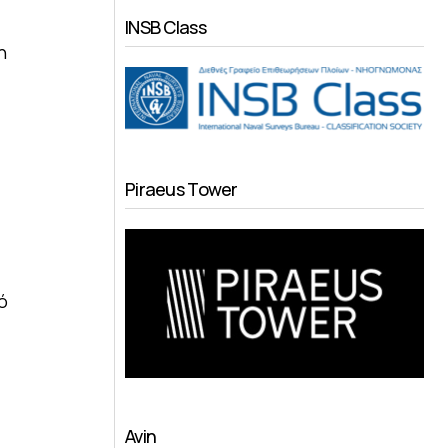
INSB Class
η
Piraeus Tower
ό
Avin