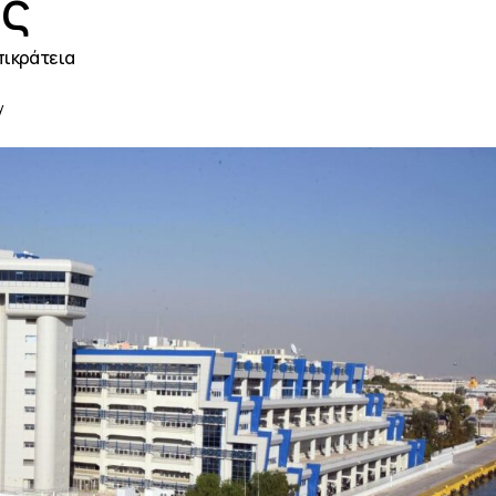
ης
Επικράτεια
y