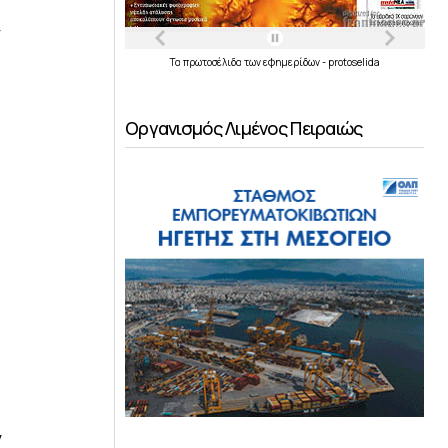
ν
Τα
πρωτοσέλιδα
των
εφημερίδων
-
protoselida
Οργανισμός Λιμένος Πειραιώς
ν