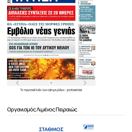
Τα
πρωτοσέλιδα
των
εφημερίδων
-
protoselida
Οργανισμός Λιμένος Πειραιώς