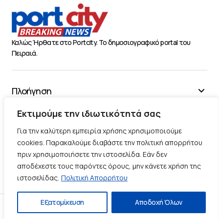
Καλώς Ήρθατε στο Portcity. Το δημοσιογραφικό portal του
Πειραιά.
Πλοήγηση
Χρήσιμα
Εκτιμούμε την ιδιωτικότητά σας
Διάφορα
Για την καλύτερη εμπειρία χρήσης χρησιμοποιούμε
cookies. Παρακαλούμε διαβάστε την πολιτική απορρήτου
πριν χρησιμοποιήσετε την ιστοσελίδα. Εάν δεν
Ακολουθήστε μας
αποδέχεστε τους παρόντες όρους, μην κάνετε χρήση της
ιστοσελίδας.
Πολιτική Απορρήτου
Εξατομίκευση
Αποδοχή Όλων
Πολιτική Απορρήτου
Πολιτική Cookies
Επικοινωνία
© 2025 |
Κατασκευή Blog