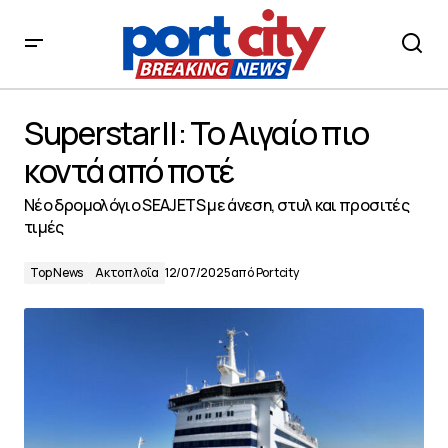
Superstar II: Το Αιγαίο πιο κοντά από ποτέ
Superstar II: Το Αιγαίο πιο
κοντά από ποτέ
Νέο δρομολόγιο SEAJETS με άνεση, στυλ και προσιτές
τιμές
Top News
Ακτοπλοΐα
12/07/2025
από
Portcity