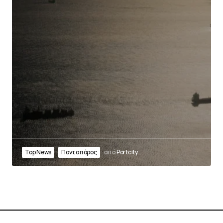
Top News
Ποντοπόρος
από
Portcity