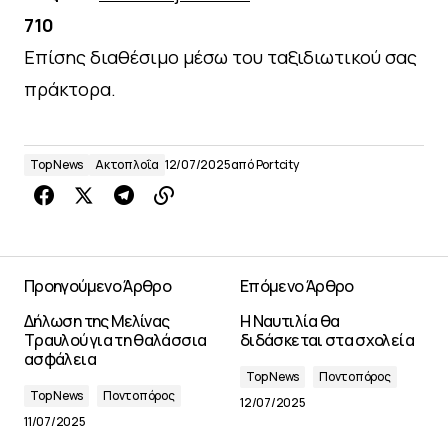
710
Επίσης διαθέσιμο μέσω του ταξιδιωτικού σας
πράκτορα.
Top News
Ακτοπλοΐα
12/07/2025
από
Portcity
Προηγούμενο Άρθρο
Επόμενο Άρθρο
Δήλωση της Μελίνας
Η Ναυτιλία θα
Τραυλού για τη θαλάσσια
διδάσκεται στα σχολεία
ασφάλεια
Top News
Ποντοπόρος
Top News
Ποντοπόρος
12/07/2025
11/07/2025