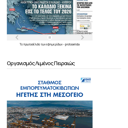
Τα
πρωτοσέλιδα
των
εφημερίδων
-
protoselida
Οργανισμός Λιμένος Πειραιώς