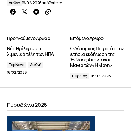
Διεθνή
16/02/2026
από
Portcity
Προηγούμενο Άρθρο
Επόμενο Άρθρο
Νέο θρίλερ με τα
Ο Δήμαρχος Πειραιά στην
λιμενικά τέλη των ΗΠΑ
ετήσια εκδήλωση της
Ένωσης Απανταχού
Μανιατών «Η Μάνη»
Top News
Διεθνή
16/02/2026
Πειραιάς
16/02/2026
Ποσειδώνια 2026