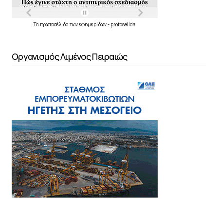
Τα
πρωτοσέλιδα
των
εφημερίδων
-
protoselida
Οργανισμός Λιμένος Πειραιώς