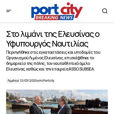
Στο λιμάνι της Ελευσίνας ο Υφυπουργός Ναυτιλίας
Στο λιμάνι της Ελευσίνας ο
Υφυπουργός Ναυτιλίας
Περιηγήθηκε στις εγκαταστάσεις και υποδομές του
Οργανισμού Λιμένος Ελευσίνας, επισκέφθηκε το
δημαρχείο της πόλης, τον ναυταθλητικό όμιλο
Ελευσίνας, καθώς και την εταιρεία ASSO.SUBSEA.
Λιμάνια
12/03/2025
από
Portcity