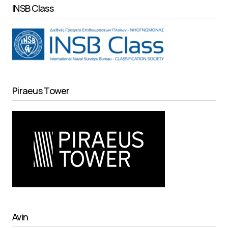
INSB Class
Piraeus Tower
Avin