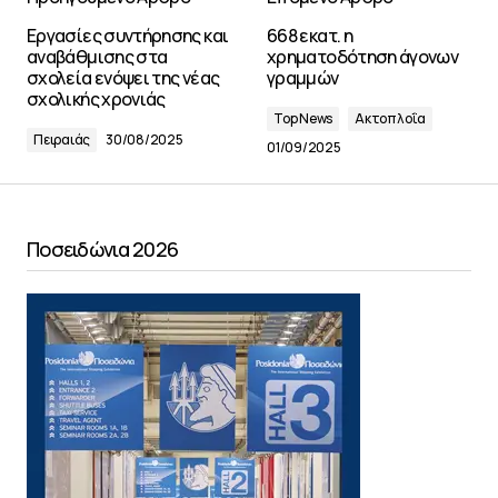
Εργασίες συντήρησης και
668 εκατ. η
αναβάθμισης στα
χρηματοδότηση άγονων
σχολεία ενόψει της νέας
γραμμών
σχολικής χρονιάς
Top News
Ακτοπλοΐα
Πειραιάς
30/08/2025
01/09/2025
Ποσειδώνια 2026