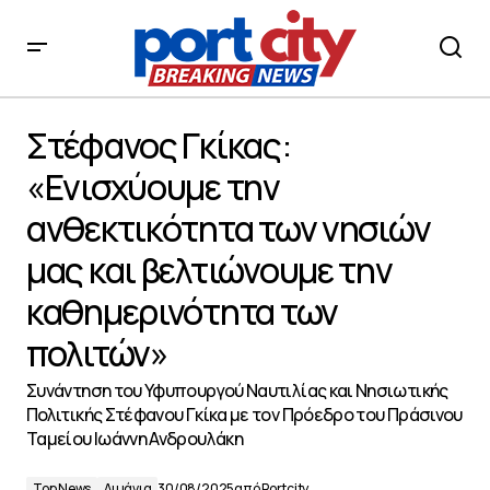
Στέφανος Γκίκας: «Ενισχύουμε την ανθεκτικότητα των
νησιών μας και βελτιώνουμε την καθημερινότητα των
Στέφανος Γκίκας:
πολιτών»
«Ενισχύουμε την
ανθεκτικότητα των νησιών
μας και βελτιώνουμε την
καθημερινότητα των
πολιτών»
Συνάντηση του Υφυπουργού Ναυτιλίας και Νησιωτικής
Πολιτικής Στέφανου Γκίκα με τον Πρόεδρο του Πράσινου
Ταμείου Ιωάννη Ανδρουλάκη
Top News
Λιμάνια
30/08/2025
από
Portcity