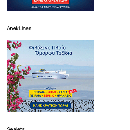
Anek Lines
Seajets