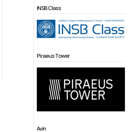
INSB Class
Piraeus Tower
Avin