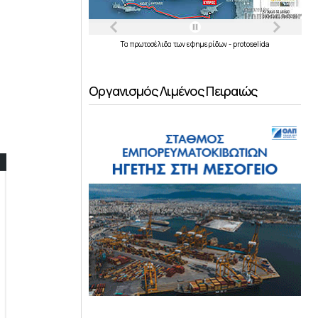
Τα
πρωτοσέλιδα
των
εφημερίδων
-
protoselida
Οργανισμός Λιμένος Πειραιώς