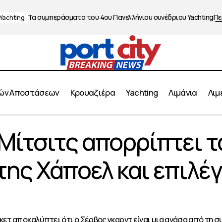
Τα συμπεράσματα του 4ου Πανελλήνιου συνέδριου Yachting
Πε
Yachting
ών Αποστάσεων
Κρουαζιέρα
Yachting
Λιμάνια
Λιμ
: Ο Μίτσιτς απορρίπτει τα 18 εκατομμύρια της Χάποελ κα
Μίτσιτς απορρίπτει τ
κό
ης Χάποελ και επιλέγ
κετ αποκαλύπτει ότι ο Σέρβος γκαρντ είναι μια ανάσα από τη 