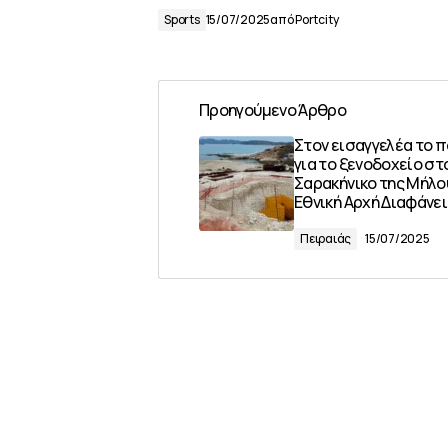
Sports
15/07/2025
από
Portcity
Προηγούμενο Άρθρο
Στον εισαγγελέα το 
για το ξενοδοχείο στ
Σαρακήνικο της Μήλο
Εθνική Αρχή Διαφάνε
Πειραιάς
15/07/2025