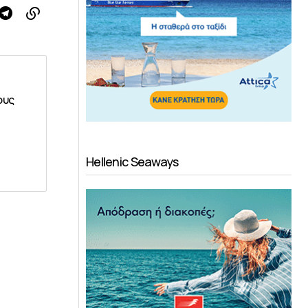
ους
Hellenic Seaways