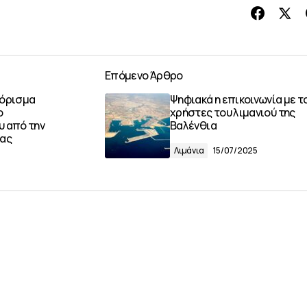
Επόμενο Άρθρο
πόρισμα
Ψηφιακά η επικοινωνία με τ
ο
χρήστες του λιμανιού της
υ από την
Βαλένθια
ιας
Λιμάνια
15/07/2025