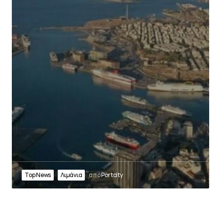
Top News
Λιμάνια
από
Portcity