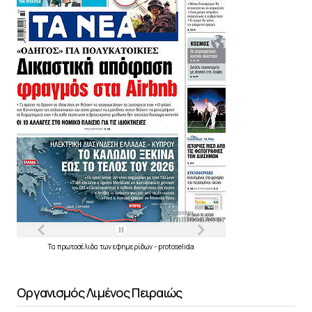
Τα
πρωτοσέλιδα
των
εφημερίδων
-
protoselida
Οργανισμός Λιμένος Πειραιώς