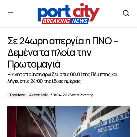
Σε 24ωρη απεργία η ΠΝΟ – Δεμένα τα πλοία την
Πρωτομαγιά
Σε 24ωρη απεργία η ΠΝΟ –
Δεμένα τα πλοία την
Πρωτομαγιά
Η κινητοποίηση αρχίζει στις 00:01 της Πέμπτης και
λήγει στις 24:00 της ίδιας ημέρας
Top News
Ακτοπλοΐα
30/04/2025
από
Portcity