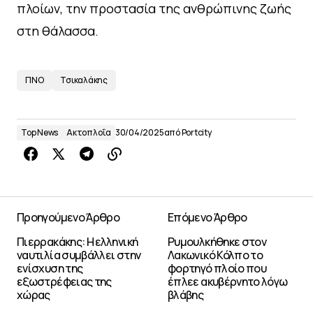
πλοίων, την προστασία της ανθρώπινης ζωής
στη θάλασσα.
ΠΝΟ
Τσικαλάκης
Top News
Ακτοπλοΐα
30/04/2025
από
Portcity
Προηγούμενο Άρθρο
Επόμενο Άρθρο
Πιερρακάκης: Η ελληνική
Ρυμουλκήθηκε στον
ναυτιλία συμβάλλει στην
Λακωνικό Κόλπο το
ενίσχυση της
φορτηγό πλοίο που
εξωστρέφειας της
έπλεε ακυβέρνητο λόγω
χώρας
βλάβης