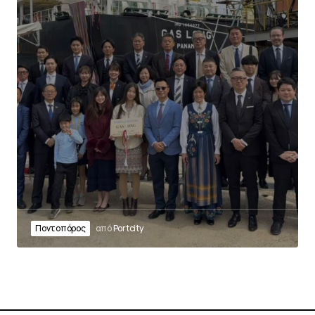
Ποντοπόρος
από
Portcity