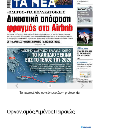
Τα
πρωτοσέλιδα
των
εφημερίδων
-
protoselida
Οργανισμός Λιμένος Πειραιώς