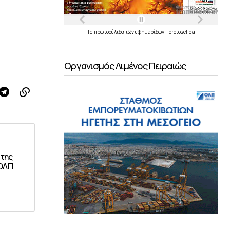
Τα
πρωτοσέλιδα
των
εφημερίδων
-
protoselida
Οργανισμός Λιμένος Πειραιώς
της
 ΟΛΠ