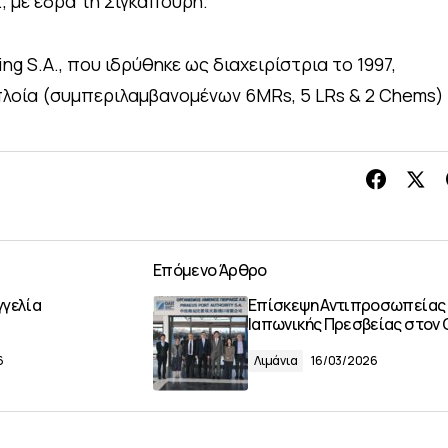
d., με έδρα τη Σιγκαπούρη.
ng S.A., που ιδρύθηκε ως διαχειρίστρια το 1997,
πλοία (συμπεριλαμβανομένων 6MRs, 5 LRs & 2 Chems)
Επόμενο Άρθρο
γγελία
Επίσκεψη Αντιπροσωπείας 
Ιαπωνικής Πρεσβείας στον
6
Λιμάνια
16/03/2026