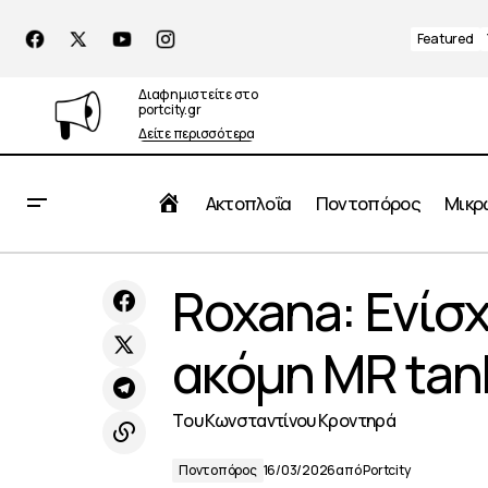
Featured
Διαφημιστείτε στο
portcity.gr
Δείτε περισσότερα
Αρχική
Ακτοπλοΐα
Ποντοπόρος
Μικρ
JP Morgan: Νέα παραγγελία τριών
Roxana: Ενίσχ
Ποντ
tankers
ακόμη MR tan
Tου Κωνσταντίνου Κροντηρά
Ποντοπόρος
16/03/2026
από
Portcity