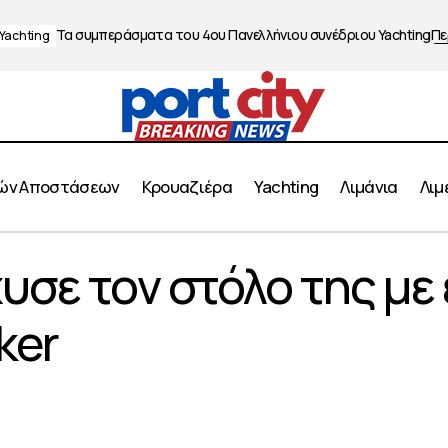
Τα συμπεράσματα του 4ου Πανελλήνιου συνέδριου Yachting
Πε
Yachting
ών Αποστάσεων
Κρουαζιέρα
Yachting
Λιμάνια
Λιμ
Roxana: Ενίσχυσε τον στόλο της με ένα ακόμη MR t
υσε τον στόλο της με
οπόρος
ker