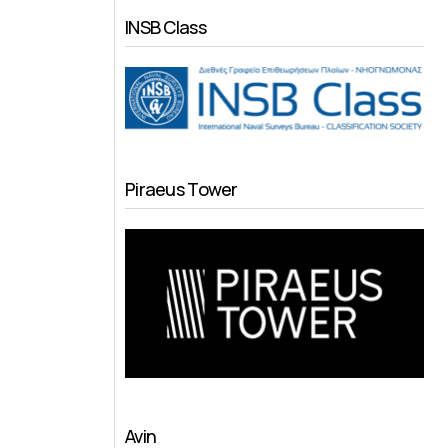
INSB Class
Piraeus Tower
Avin