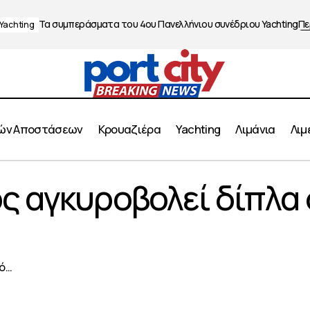
Τα συμπεράσματα του 4ου Πανελλήνιου συνέδριου Yachting
Πε
Yachting
ών Αποστάσεων
Κρουαζιέρα
Yachting
Λιμάνια
Λιμ
Πύλος: Σκάφος αγκυροβολεί δίπλα σε λουόμενου
ς αγκυροβολεί δίπλα 
Yachting
κό…