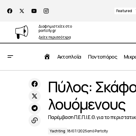
Featured
Διαφημιστείτε στο
portcity.gr
Δείτε περισσότερα
Αρχική
Ακτοπλοΐα
Ποντοπόρος
Μικρ
Πύλος: Σκάφο
Νέοι υπόγειοι κάδοι στον Πειραιά
λουόμενους
Παρέμβαση Π.Ε.Π.Ι.Ε.Θ. για το περιστατι
Yachting
18/07/2025
από
Portcity