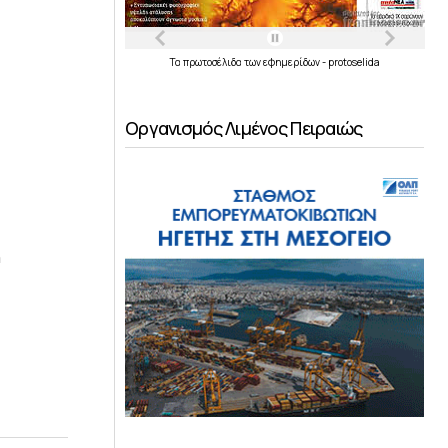
Τα
πρωτοσέλιδα
των
εφημερίδων
-
protoselida
Οργανισμός Λιμένος Πειραιώς
η