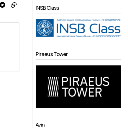
INSB Class
Piraeus Tower
Avin