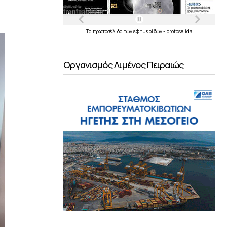
Τα
πρωτοσέλιδα
των
εφημερίδων
-
protoselida
Οργανισμός Λιμένος Πειραιώς