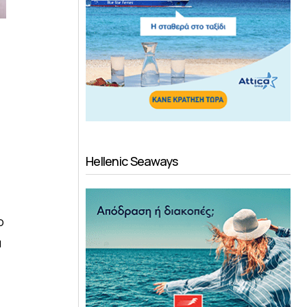
Hellenic Seaways
ο
α