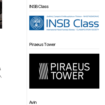
INSB Class
Piraeus Tower
ι
,
Avin