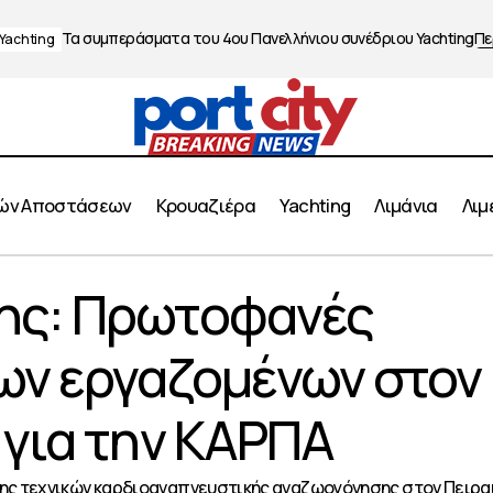
Τα συμπεράσματα του 4ου Πανελλήνιου συνέδριου Yachting
Πε
Yachting
ών Αποστάσεων
Κρουαζιέρα
Yachting
Λιμάνια
Λιμ
σιώτης: Πρωτοφανές ενδιαφέρον των εργαζομένων στο
ης: Πρωτοφανές
 ΚΑΡΠΑ
ων εργαζομένων στον
 για την ΚΑΡΠΑ
ς τεχνικών καρδιοαναπνευστικής αναζωογόνησης στον Πειραι