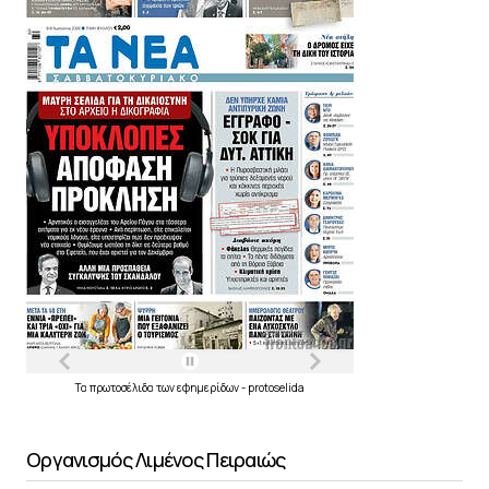
Τα
πρωτοσέλιδα
των
εφημερίδων
-
protoselida
Οργανισμός Λιμένος Πειραιώς