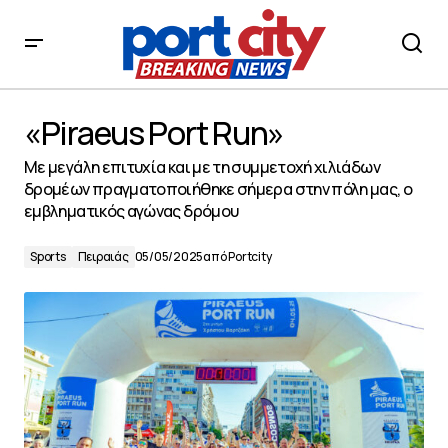
«Piraeus Port Run»
«Piraeus Port Run»
Με μεγάλη επιτυχία και με τη συμμετοχή χιλιάδων
δρομέων πραγματοποιήθηκε σήμερα στην πόλη μας, ο
εμβληματικός αγώνας δρόμου
Sports
Πειραιάς
05/05/2025
από
Portcity