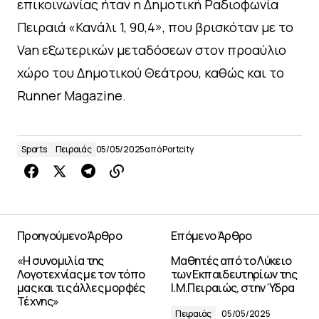
επικοινωνίας ήταν η Δημοτική Ραδιοφωνία
Πειραιά «Κανάλι 1, 90,4», που βρισκόταν με το
Van εξωτερικών μεταδόσεων στον προαύλιο
χώρο του Δημοτικού Θεάτρου, καθώς και το
Runner Magazine.
Sports
Πειραιάς
05/05/2025
από
Portcity
Προηγούμενο Άρθρο
Επόμενο Άρθρο
«Η συνομιλία της
Μαθητές από το Λύκειο
Λογοτεχνίας με τον τόπο
των Εκπαιδευτηρίων της
μας και τις άλλες μορφές
Ι.Μ.Πειραιώς, στην Ύδρα
Τέχνης»
Πειραιάς
05/05/2025