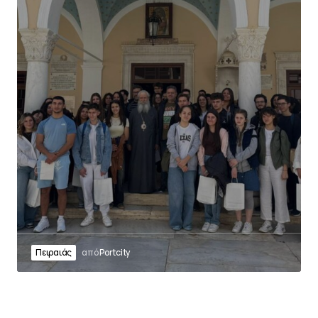
Πειραιάς
από
Portcity