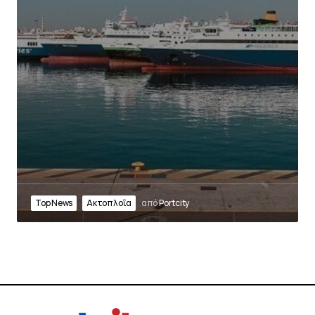
Top News
Ακτοπλοΐα
από
Portcity