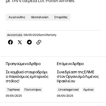
με την εταιρεία Lot Polish Airlines.
Αγγελούδης
Θεσσαλονίκη
Σποράδες
Ακτοπλοΐα
06/05/2025
από
Portcity
Προηγούμενο Άρθρο
Επόμενο Άρθρο
Σε κομβικό σταυροδρόμι
Συνεδρίαση της ΕΛΙΜΕ
ο παγκόσμιος εμπορικός
στον Οργανισμό Λιμένος
στόλος!
Ηρακλείου
Top News
Ποντοπόρος
Uncategorized
Λιμάνια
05/05/2025
06/05/2025