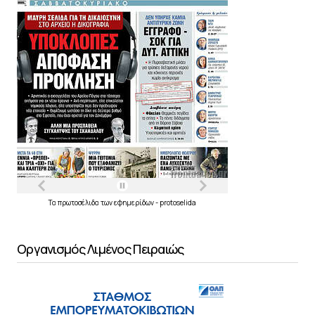
Τα
πρωτοσέλιδα
των
εφημερίδων
-
protoselida
Οργανισμός Λιμένος Πειραιώς