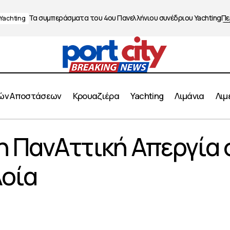
Τα συμπεράσματα του 4ου Πανελλήνιου συνέδριου Yachting
Πε
Yachting
ών Αποστάσεων
Κρουαζιέρα
Yachting
Λιμάνια
Λιμ
ΠΕΝΕΝ: 48ωρη ΠανΑττική Απεργία στα ΟΓ (Ro/Ro) 
 ΠανΑττική Απεργία 
οπόρος
λοία