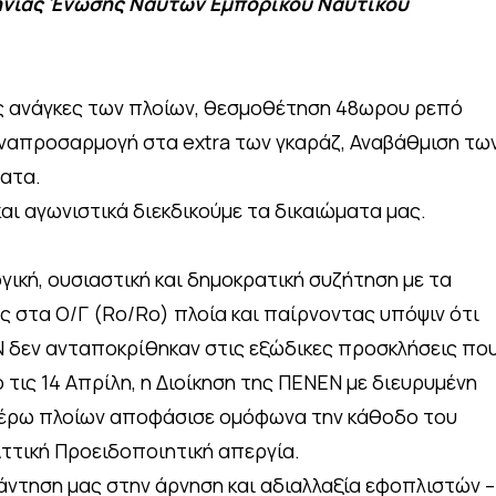
ήνιας Ένωσης Ναυτών Εμπορικού Ναυτικού
 ανάγκες των πλοίων, θεσμοθέτηση 48ωρου ρεπό
αναπροσαρμογή στα extra των γκαράζ, Αναβάθμιση τω
ματα.
ι αγωνιστικά διεκδικούμε τα δικαιώματα μας.
ική, ουσιαστική και δημοκρατική συζήτηση με τα
στα Ο/Γ (Ro/Ro) πλοία και παίρνοντας υπόψιν ότι
Ν δεν ανταποκρίθηκαν στις εξώδικες προσκλήσεις πο
τις 14 Απρίλη, η Διοίκηση της ΠΕΝΕΝ με διευρυμένη
έρω πλοίων αποφάσισε ομόφωνα την κάθοδο του
ττική Προειδοποιητική απεργία.
άντηση μας στην άρνηση και αδιαλλαξία εφοπλιστών –