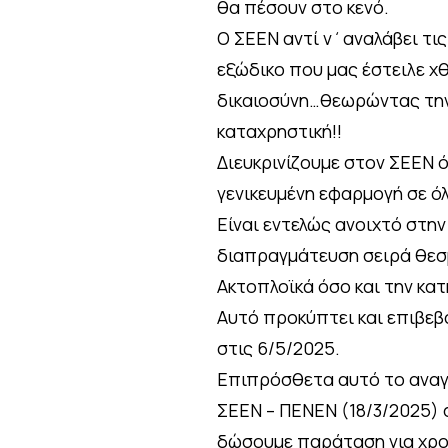
θα πέσουν στο κενό.
Ο ΣΕΕΝ αντί ν΄αναλάβει τις
εξώδικο που μας έστειλε χθ
δικαιοσύνη…θεωρώντας την
καταχρηστική!!
Διευκρινίζουμε στον ΣΕΕΝ ό
γενικευμένη εφαρμογή σε ό
Είναι εντελώς ανοιχτό στη
διαπραγμάτευση σειρά θεσμ
Ακτοπλοϊκά όσο και την κα
Αυτό προκύπτει και επιβεβ
στις 6/5/2025.
Επιπρόσθετα αυτό το αναγ
ΣΕΕΝ – ΠΕΝΕΝ (18/3/2025) 
δώσουμε παράταση για χρον