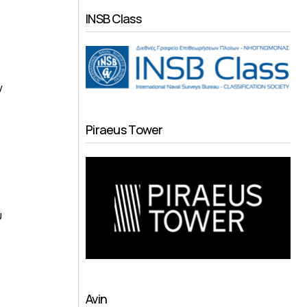
INSB Class
ν
Piraeus Tower
υ
Avin