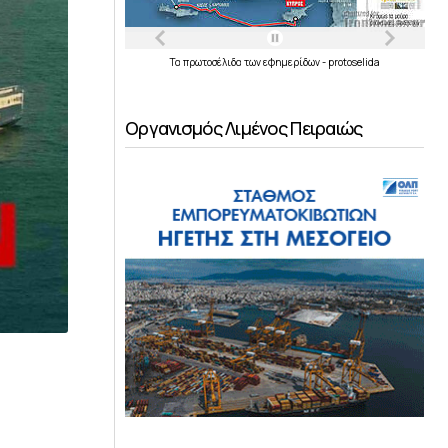
Τα
πρωτοσέλιδα
των
εφημερίδων
-
protoselida
Οργανισμός Λιμένος Πειραιώς