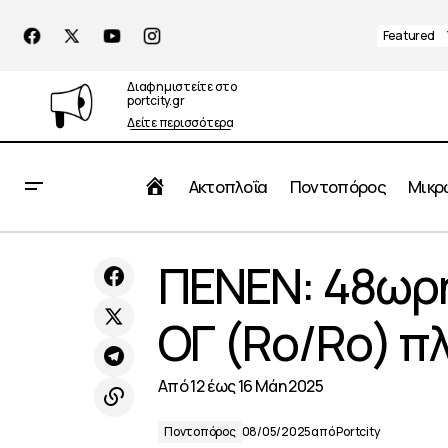
Featured
Διαφημιστείτε στο
portcity.gr
Δείτε περισσότερα
Αρχική
Ακτοπλοΐα
Ποντοπόρος
Μικρ
Εντοπισμός και κατάσχεση 194 κιλών
ΠΕΝΕΝ: 48ωρη
Ποντ
ακατέργαστης κάνναβης στη Γλυφάδα
ΟΓ (Ro/Ro) π
Από 12 έως 16 Μάη 2025
Ποντοπόρος
08/05/2025
από
Portcity