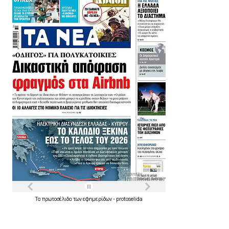
Τα
πρωτοσέλιδα
των
εφημερίδων
-
protoselida