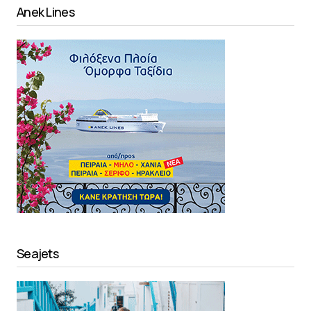
Anek Lines
Seajets