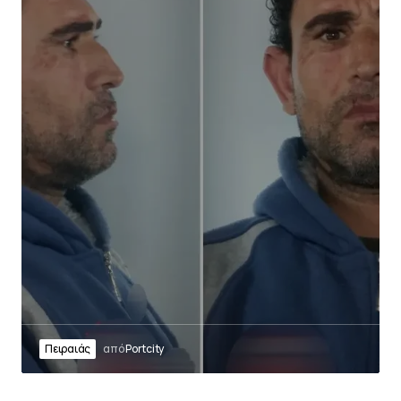
Πειραιάς
από
Portcity