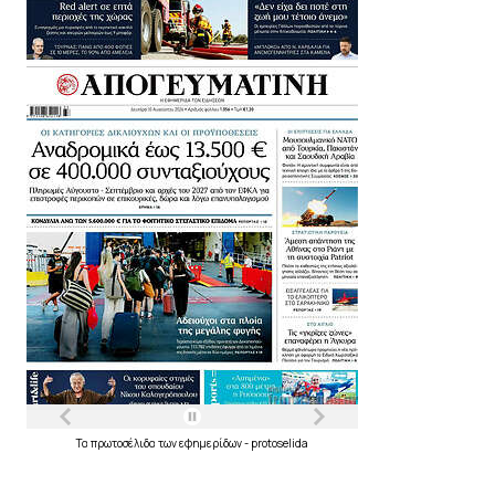
Τα
πρωτοσέλιδα
των
εφημερίδων
-
protoselida