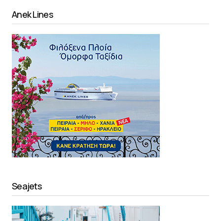
Anek Lines
Seajets