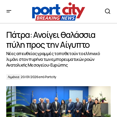
Πάτρα: Ανοίγει θαλάσσια πύλη προς την Αίγυπτο
Πάτρα: Ανοίγει θαλάσσια
πύλη προς την Αίγυπτο
Νέες απευθείας γραμμές τοποθετούν το ελληνικό
λιμάνι στον πυρήνα των εμπορευματικών ροών
Ανατολικής Μεσογείου-Ευρώπης
Λιμάνια
20/01/2026
από
Portcity