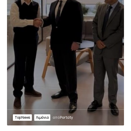
Top News
Λιμάνια
από
Portcity