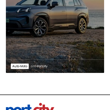
Auto-Moto
από
Portcity