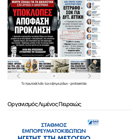
Τα
πρωτοσέλιδα
των
εφημερίδων
-
protoselida
Οργανισμός Λιμένος Πειραιώς